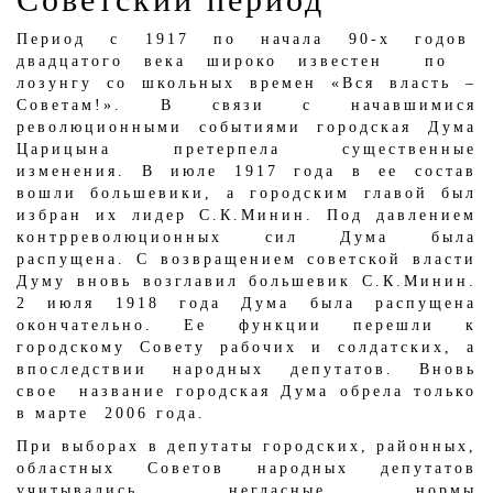
Период с 1917 по начала 90-х годов
двадцатого века широко известен по
лозунгу со школьных времен «Вся власть –
Советам!». В связи с начавшимися
революционными событиями городская Дума
Царицына претерпела существенные
изменения. В июле 1917 года в ее состав
вошли большевики, а городским главой был
избран их лидер С.К.Минин. Под давлением
контрреволюционных сил Дума была
распущена. С возвращением советской власти
Думу вновь возглавил большевик С.К.Минин.
2 июля 1918 года Дума была распущена
окончательно. Ее функции перешли к
городскому Совету рабочих и солдатских, а
впоследствии народных депутатов. Вновь
свое название городская Дума обрела только
в марте 2006 года.
При выборах в депутаты городских, районных,
областных Советов народных депутатов
учитывались негласные нормы