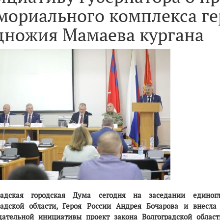
мориального комплекса ге
дножия Мамаева кургана
радская городская Дума сегодня на заседании единог
радской области, Героя России Андрея Бочарова и внесл
дательной инициативы проект закона Волгоградской обла