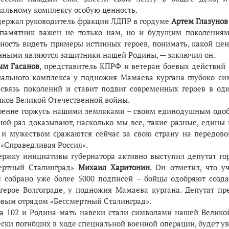
альному комплексу особую ценность.
держал руководитель фракции ЛДПР в гордуме
Артем Глазунов
 памятник важен не только нам, но и будущим поколения
ность видеть примеры истинных героев, понимать, какой цен
нными являются защитники нашей Родины, — заключил он.
м Гасанов
, представитель КПРФ и ветеран боевых действий 
ального комплекса у подножия Мамаева кургана глубоко сим
связь поколений и ставит подвиг современных героев в од
иков Великой Отечественной войны.
кренне горжусь нашими земляками – своим единодушным одоб
ной раз доказывают, насколько мы все, такие разные, едины 
 и мужеством сражаются сейчас за свою страну на передово
 «Справедливая Россия».
ержку инициативы губернатора активно выступил депутат го
ертный Сталинград»
Михаил Харитонин
. Он отметил, что 
я собрано уже более 5000 подписей – бойцы одобряют созд
-герое Волгограде, у подножия Мамаева кургана. Депутат п
вым отрядом «Бессмертный Сталинград».
та 102 и Родина-мать навеки стали символами нашей Великой
ски погибших в ходе специальной военной операции, будет уве