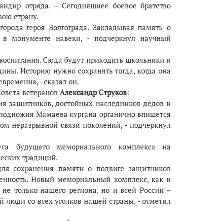
мандир отряда. – Сегодняшнее боевое братство
вою страну.
орода-героя Волгограда. Закладывая память о
 в монументе навеки, - подчеркнул научный
воспитания. Сюда будут приходить школьники и
ины. Историю нужно сохранять тогда, когда она
временна, - сказал он.
Совета ветеранов
Александр Струков
:
ния защитников, достойных наследников дедов и
 подножия Мамаева кургана органично впишется
ом неразрывной связи поколений, - подчеркнул
туса будущего мемориального комплекса на
еских традиций.
 для сохранения памяти о подвиге защитников
венность. Новый мемориальный комплекс, как и
не только нашего региона, но и всей России –
 люди со всех уголков нашей страны, - отметил