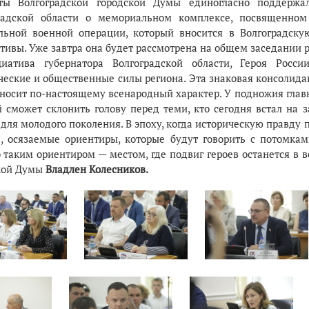
ты Волгоградской городской Думы единогласно поддержа
радской области о мемориальном комплексе, посвященном
льной военной операции, который вносится в Волгоградск
тивы. Уже завтра она будет рассмотрена на общем заседании 
иатива губернатора Волгоградской области, Героя Росс
ческие и общественные силы региона. Эта знаковая консолид
 носит по-настоящему всенародный характер. У подножия главн
 сможет склонить голову перед теми, кто сегодня встал на
для молодого поколения. В эпоху, когда историческую правду
, осязаемые ориентиры, которые будут говорить с потомка
 таким ориентиром — местом, где подвиг героев останется в в
кой Думы
Владлен Колесников.