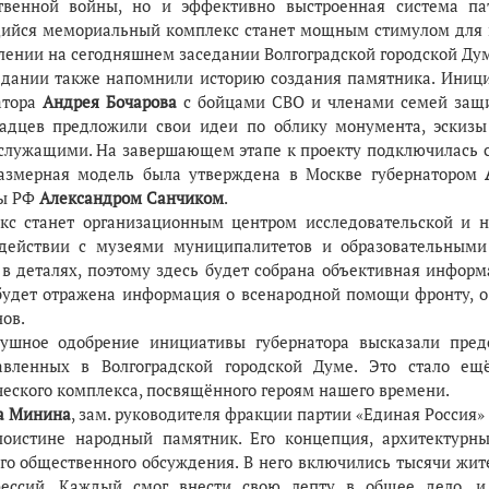
твенной войны, но и эффективно выстроенная система па
ийся мемориальный комплекс станет мощным стимулом для пр
лении на сегодняшнем заседании Волгоградской городской Ду
едании также напомнили историю создания памятника. Инициа
атора
Андрея Бочарова
с бойцами СВО и членами семей защит
радцев предложили свои идеи по облику монумента, эскизы
служащими. На завершающем этапе к проекту подключилась с
азмерная модель была утверждена в Москве губернатором
ы РФ
Александром Санчиком
.
кс станет организационным центром исследовательской и на
действии с музеями муниципалитетов и образовательными
 в деталях, поэтому здесь будет собрана объективная инфор
будет отражена информация о всенародной помощи фронту, о
ов.
ушное одобрение инициативы губернатора высказали предс
авленных в Волгоградской городской Думе. Это стало е
ческого комплекса, посвящённого героям нашего времени.
а Минина
, зам. руководителя фракции партии «Единая Россия» 
поистине народный памятник. Его концепция, архитектурн
го общественного обсуждения. В него включились тысячи жит
ессий. Каждый смог внести свою лепту в общее дело, и 