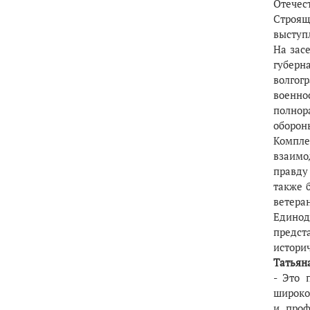
Отечес
Строящ
выступ
На зас
губерн
волгог
военно
полнор
оборон
Компле
взаимо
правду
также 
ветеран
Единод
предст
истори
Татьян
- Это 
широко
и проф