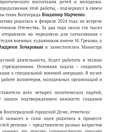
триотического воспитания детей и молодежи.
одолжения этой работы, - подчеркнул в своем
мы глава Волгограда
Владимир Марченко
.
тива родилась в феврале 2024 года на встрече
ников Отечества. За два года около ста тысяч
 отправляли на передовую для согласования с
тудия военных художников имени М. Грекова, а
Андреем Бочаровым
и заместителем Министра
учной деятельности, будет работать в тесном
 учреждениями. Основная задача – сохранить
мация о специальной военной операции. В музее
 работе волонтеров, молодежных организаций и
тавители всех четырех политических партий,
щё одним подтверждением важности создания
в Волгоградской городской Думе, отметила:
ый замысел и сама идея родились в процессе
елей региона — представители разных возрастов
именно это чувство сопричастности придаёт