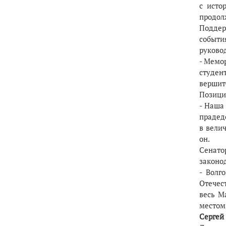
с исто
продолж
Поддер
событи
руково
- Мемо
студен
вершитс
Позици
- Наша
прадед
в вели
он.
Сена
законо
- Волг
Отечес
весь М
местом
Сергей