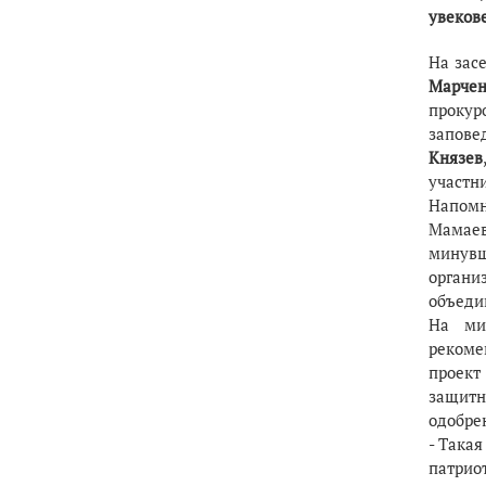
увеков
На зас
Марчен
прокур
запове
Князев
участн
Напомн
Мамаев
минувш
органи
объеди
На ми
рекоме
проект
защитн
одобре
- Такая
патрио