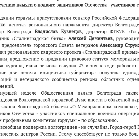
ечению памяти о подвиге защитников Отечества - участников 
едании гордумы присутствовали сенатор Российской Федерац
ко
, депутат регионального парламента, директор Волгогра
ор Волгограда
Владислав Кузнецов
, директор ФГБУК «Гос
дник «Сталинградская битва»
Алексей Дементьев
, руководи
, председатель городского Совета ветеранов
Александр Струк
ики регионального кадрового проекта «Сталинградский призыв»
им, предложение о придании правового статуса мемориально
а кургана, глава региона озвучил 23 июня в ходе рабочего
ие две недели инициатива губернатора получила едино
заций и ветеранского сообщества региона, областных отд
нений.
нувшей неделе Общественная палата Волгограда также
ндовала Волгоградской городской Думе внести в областной п
 закона Волгоградской области «О Мемориальном комплексе
иков Отечества - участников специальной военной операции
н профильным комитетом гордумы – по образованию.
 всеобщая поддержка волгоградцев - не случайна. Город-герой
тических центров России. Этому способствует не только бо