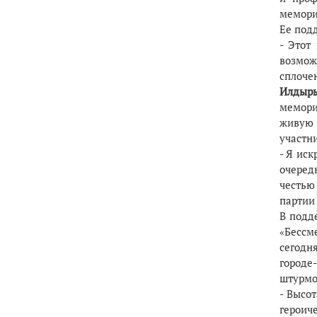
мемори
Ее под
- Этот
возмож
сплоче
Илдыры
мемори
живую 
участн
- Я ис
очеред
честью
партии
В подд
«Бессм
сегодн
городе
штурмо
- Высо
героиче