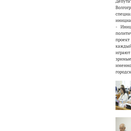
Депута
Волгог
специа
инициа
- Иниц
полити
проект
каждый
играют 
зримые
именно
городс