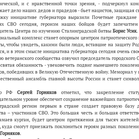
рической, и с нравственной точки зрения, - подчеркнул ко
ает дело наших дедов и прадедов - бьет нацистов, защищая с
жку инициативе губернатора выразили Почетные граждане г
ях СВО сегодня, героизм наших бойцов будет запечатлен
дитель Центра по изучению Сталинградской битвы
Борис Усик
.
риальный комплекс станет опорным центром патриотического 
ты, чтобы увидеть, какими были люди, вставшие на защиту Род
я, и в этом смысле инициатива губернатора сегодня очень свое
ю ветеранского сообщества озвучил председатель городского 
 святая обязанность - увековечить подвиг нынешнего поколе
ов, победивших в Великую Отечественную войну. Мемориал у
чественный ансамбль главной высоты России и станет символ
тор РФ
Сергей Горняков
отметил, что закрепление ста
дательном уровне обеспечит сохранение важнейших патриотич
оградский регион первым в стране создает правовую базу
тва – участников СВО. Это большая честь и большая ответст
амаев курган, будет центром притяжения для тысяч жителей 
, куда смогут приезжать поклониться героям разных поколений
 Горняков
.