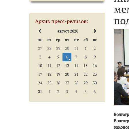
ме
по
Архив пресс-релизов:
август 2026
пн
вт
ср
чт
пт
сб
вс
27
28
29
30
31
1
2
3
4
5
6
7
8
9
10
11
12
13
14
15
16
17
18
19
20
21
22
23
24
25
26
27
28
29
30
31
1
2
3
4
5
6
Волгог
Волгог
законо