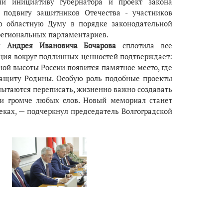
ли инициативу губернатора и проект закона
 подвигу защитников Отечества - участников
ую областную Думу в порядке законодательной
региональных парламентариев.
ии
Андрея Ивановича Бочарова
сплотила все
ация вокруг подлинных ценностей подтверждает:
ой высоты России появится памятное место, где
 защиту Родины. Особую роль подобные проекты
 пытаются переписать, жизненно важно создавать
ми громче любых слов. Новый мемориал станет
еках, — подчеркнул председатель Волгоградской