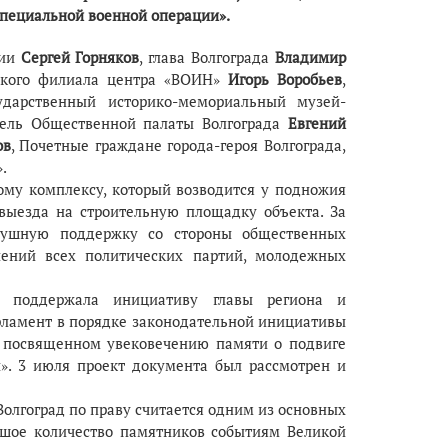
специальной военной операции».
ии
Сергей Горняков
, глава Волгограда
Владимир
дского филиала центра «ВОИН»
Игорь Воробьев
,
ударственный историко-мемориальный музей-
тель Общественной палаты Волгограда
Евгений
ов
, Почетные граждане города-героя Волгограда,
.
му комплексу, который возводится у подножия
 выезда на строительную площадку объекта. За
душную поддержку со стороны общественных
елений всех политических партий, молодежных
 поддержала инициативу главы региона и
арламент в порядке законодательной инициативы
, посвященном увековечению памяти о подвиге
». 3 июля проект документа был рассмотрен и
 Волгоград по праву считается одним из основных
льшое количество памятников событиям Великой