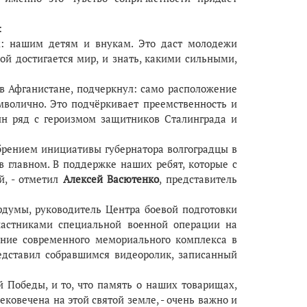
:
м: нашим детям и внукам. Это даст молодежи
ой достигается мир, и знать, какими сильными,
в Афганистане, подчеркнул: само расположение
волично. Это подчёркивает преемственность и
ин ряд с героизмом защитников Сталинграда и
рением инициативы губернатора волгоградцы в
в главном. В поддержке наших ребят, которые с
й, - отметил
Алексей Васютенко
, представитель
рдумы, руководитель Центра боевой подготовки
участниками специальной военной операции на
ание современного мемориального комплекса в
редставил собравшимся видеоролик, записанный
 Победы, и то, что память о наших товарищах,
ковечена на этой святой земле, - очень важно и