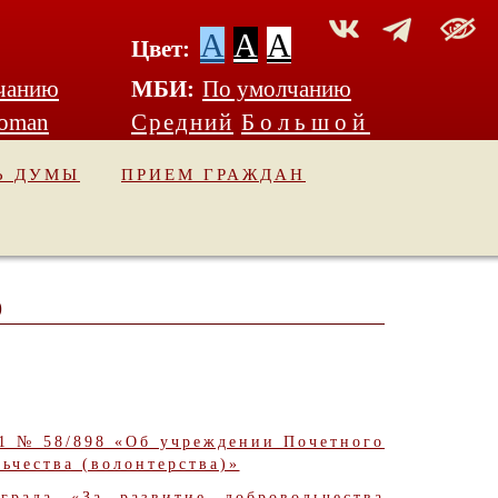
A
A
A
Цвет:
чанию
МБИ:
По умолчанию
Roman
Средний
Большой
Ь ДУМЫ
ПРИЕМ ГРАЖДАН
)
21 № 58/898 «Об учреждении Почетного
ьчества (волонтерства)»
града «За развитие добровольчества