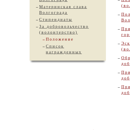
(во
Материнская слава
Волгограда
По
Стипендиаты
Вол
За добровольчество
Пр
(волонтерство)
гор
Положение
Эск
Список
(во
награжденных
Обр
доб
Пр
доб
Пр
доб