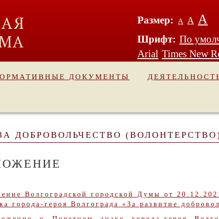
А
Размер:
А
А
Шрифт:
По умол
Arial
Times New 
ОРМАТИВНЫЕ ДОКУМЕНТЫ
ДЕЯТЕЛЬНОСТ
ЗА ДОБРОВОЛЬЧЕСТВО (ВОЛОНТЕРСТВО
ЛОЖЕНИЕ
ение Волгоградской городской Думы от 20.12.20
ка города-героя Волгограда «За развитие добровол
ложение о Почетном знаке города-героя Волго