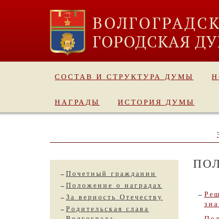
СОСТАВ И СТРУКТУРА ДУМЫ
Н
НАГРАДЫ
ИСТОРИЯ ДУМЫ
ПО
Почетный гражданин
Положение о наградах
Реш
За верность Отечеству
зна
Родительская слава
Волгограда
По