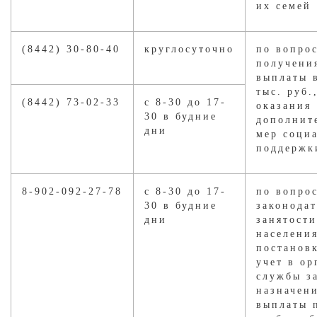
их семей
(8442) 30-80-40
круглосуточно
по вопро
получени
выплаты 
тыс. руб.
(8442) 73-02-33
с 8-30 до 17-
оказания
30 в будние
дополнит
дни
мер соци
поддержк
8-902-092-27-78
с 8-30 до 17-
по вопро
30 в будние
законодат
дни
занятости
населения
постанов
учет в ор
службы з
назначен
выплаты 