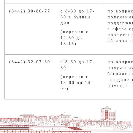
(8442) 30-86-77
с 8-30 до 17-
по вопро
30 в будние
получени
дни
поддержк
в сфере с
(перерыв с
професси
12.30 до
образова
13.15)
(8442) 32-07-30
с 8-30 до 17-
по вопро
30
получени
бесплатн
(перерыв с
юридичес
13-00 до 14-
помощи
00)