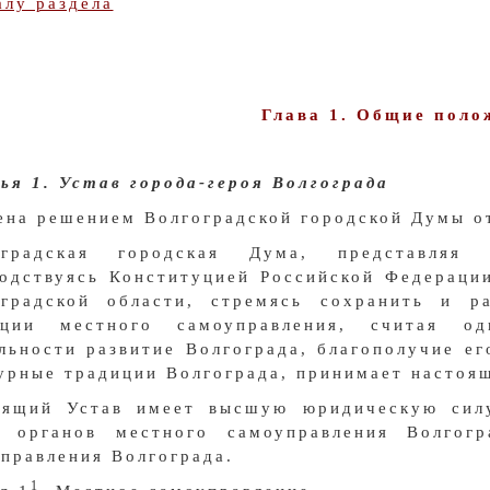
алу раздела
Глава 1. Общие поло
я 1. Устав города-героя Волгограда
ена решением Волгоградской городской Думы от
оградская городская Дума, представляя 
одствуясь Конституцией Российской Федераци
оградской области, стремясь сохранить и р
иции местного самоуправления, считая о
льности развитие Волгограда, благополучие ег
урные традиции Волгограда, принимает настоящ
оящий Устав имеет высшую юридическую сил
м органов местного самоуправления Волгог
правления Волгограда.
1