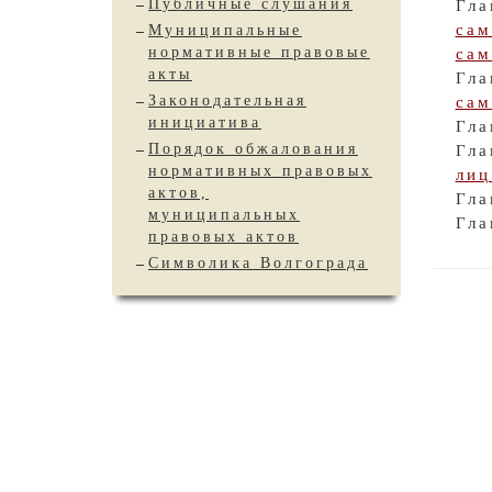
Публичные слушания
Гл
са
Муниципальные
нормативные правовые
сам
акты
Гл
Законодательная
сам
инициатива
Гла
Порядок обжалования
Гла
нормативных правовых
лиц
актов,
Гла
муниципальных
Гла
правовых актов
Символика Волгограда