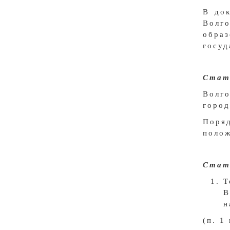
В до
Волг
образ
госуд
Стат
Волг
город
Поряд
поло
Стать
Т
В
н
(п. 1