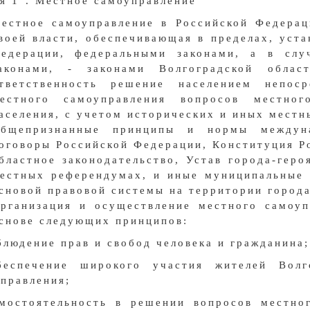
я 1
. Местное самоуправление
естное самоуправление в Российской Федера
воей власти, обеспечивающая в пределах, уст
едерации, федеральными законами, а в слу
аконами, - законами Волгоградской облас
тветственность решение населением непос
естного самоуправления вопросов местног
аселения, с учетом исторических и иных местн
бщепризнанные принципы и нормы междун
оговоры Российской Федерации, Конституция Р
бластное законодательство, Устав города-геро
естных референдумах, и иные муниципальные 
сновой правовой системы на территории города
рганизация и осуществление местного самоуп
снове следующих принципов:
блюдение прав и свобод человека и гражданина;
беспечение широкого участия жителей Волг
правления;
амостоятельность в решении вопросов местно