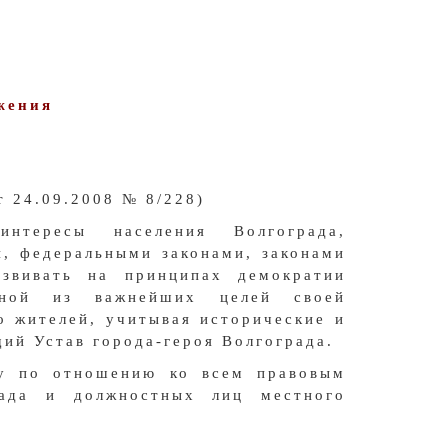
жения
 24.09.2008 № 8/228)
интересы населения Волгограда,
и, федеральными законами, законами
азвивать на принципах демократии
дной из важнейших целей своей
о жителей, учитывая исторические и
ий Устав города-героя Волгограда.
у по отношению ко всем правовым
рада и должностных лиц местного