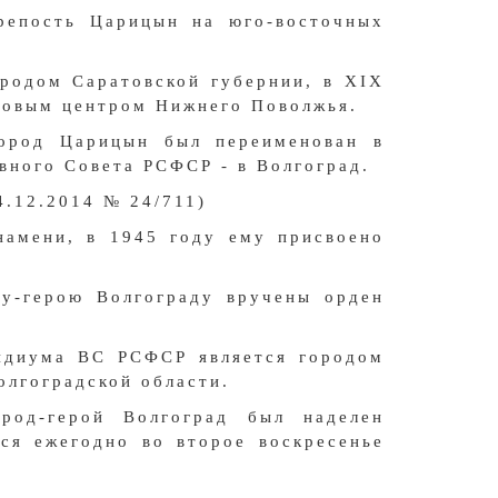
репость Царицын на юго-восточных
ородом Саратовской губернии, в XIX
говым центром Нижнего Поволжья.
ород Царицын был переименован в
вного Совета РСФСР - в Волгоград.
4.12.2014 № 24/711)
намени, в 1945 году ему присвоено
у-герою Волгограду вручены орден
зидиума ВС РСФСР является городом
олгоградской области.
род-герой Волгоград был наделен
тся ежегодно во второе воскресенье