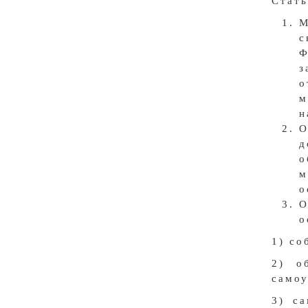
Стать
М
с
Ф
з
о
м
н
О
д
о
м
о
О
о
1) со
2) о
самоу
3) с