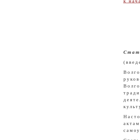
к нач
Стать
(введ
Волг
руков
Волг
трад
деяте
культ
Наст
акта
самоу