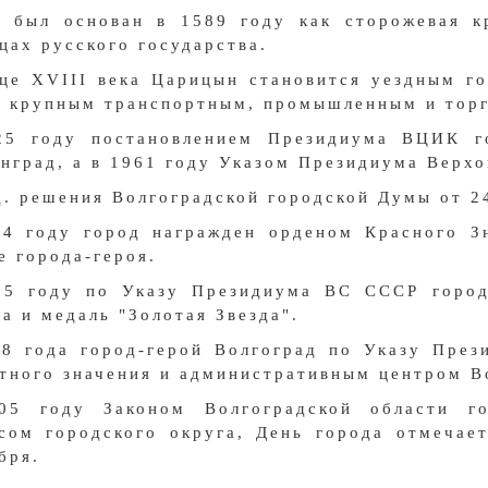
д был основан в 1589 году как сторожевая к
цах русского государства.
це XVIII века Царицын становится уездным г
- крупным транспортным, промышленным и тор
25 году постановлением Президиума ВЦИК г
нград, а в 1961 году Указом Президиума Верхо
д. решения Волгоградской городской Думы от 2
24 году город награжден орденом Красного З
е города-героя.
65 году по Указу Президиума ВС СССР город
а и медаль "Золотая Звезда".
58 года город-герой Волгоград по Указу Пре
тного значения и административным центром В
05 году Законом Волгоградской области го
сом городского округа, День города отмечае
бря.