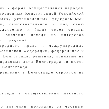
ции - форма осуществления народом
ановленных Конституцией Российской
чаях, установленных федеральными
ти, самостоятельное и под свою
редственно и (или) через органы
о значения исходя из интересов
ых традиций.
ародного права и международные
оссийской Федерации, федеральное и
я Волгограда, решения, принятые на
правовые акты Волгограда являются
 Волгограда.
равления в Волгограде строится на
ограда в осуществлении местного
го значения, признание за местным