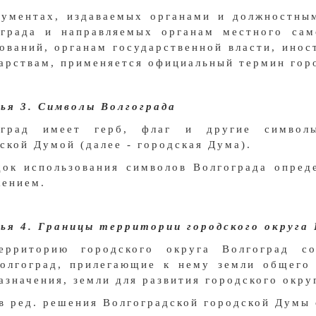
кументах, издаваемых органами и должностны
ограда и направляемых органам местного сам
ований, органам государственной власти, ино
арствам, применяется официальный термин горо
ья 3. Символы Волгограда
оград имеет герб, флаг и другие символы
ской Думой (далее - городская Дума).
ок использования символов Волгограда опред
жением.
я 4. Границы территории городского округа 
ерриторию городского округа Волгоград со
олгоград, прилегающие к нему земли общего 
азначения, земли для развития городского окру
 в ред. решения Волгоградской городской Думы 