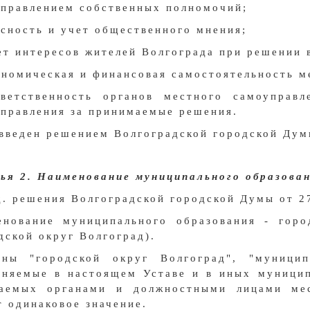
правлением собственных полномочий;
асность и учет общественного мнения;
ет интересов жителей Волгограда при решении 
ономическая и финансовая самостоятельность м
тветственность органов местного самоуправ
правления за принимаемые решения.
 введен решением Волгоградской городской Дум
ья 2. Наименование муниципального образова
д. решения Волгоградской городской Думы от 2
енование муниципального образования - горо
дской округ Волгоград).
ины "городской округ Волгоград", "муниципа
няемые в настоящем Уставе и в иных муницип
ваемых органами и должностными лицами мес
 одинаковое значение.