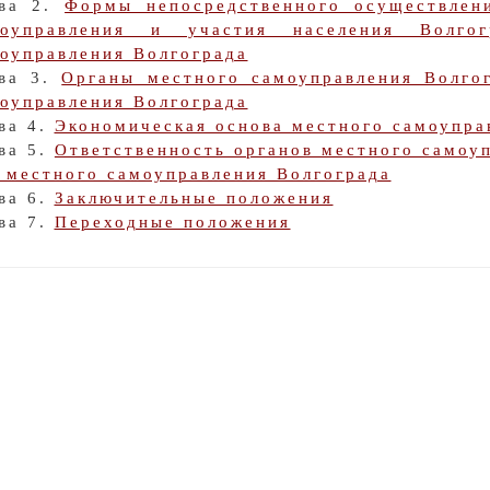
ава 2.
Формы непосредственного осуществлен
моуправления и участия населения Волго
оуправления Волгограда
ава 3.
Органы местного самоуправления Волго
оуправления Волгограда
ва 4.
Экономическая основа местного самоупра
ва 5.
Ответственность органов местного самоу
 местного самоуправления Волгограда
ва 6.
Заключительные положения
ва 7.
Переходные положения