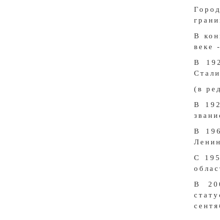
Горо
грани
В кон
веке 
В 19
Стали
(в ре
В 19
звани
В 19
Ленин
С 19
облас
В 20
стату
сентя