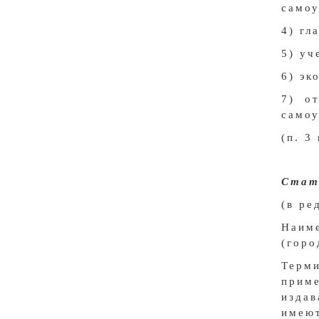
самоу
4) гл
5) уч
6) эк
7) о
самоу
(п. 3
Стат
(в ре
Наим
(горо
Терм
приме
изда
имеют