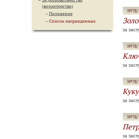
(волонтерство)
№78/1
Положение
Золо
Список награжденных
за засл
№78/1
Ключ
за засл
№78/1
Куку
за засл
№78/1
Петр
за засл