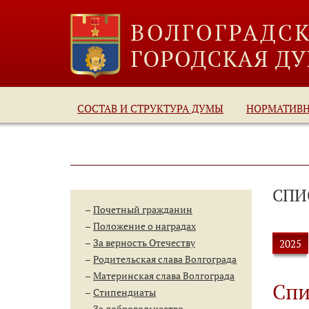
СОСТАВ И СТРУКТУРА ДУМЫ
НОРМАТИВ
СПИ
Почетный гражданин
Положение о наградах
За верность Отечеству
2025
Родительская слава Волгограда
Материнская слава Волгограда
Спи
Стипендиаты
За добровольчество