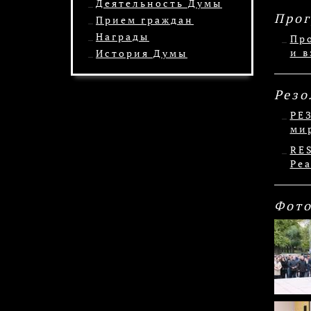
Деятельность Думы
Про
Прием граждан
Награды
Пр
и 
История Думы
Рез
РЕ
ми
RES
Pea
Фото