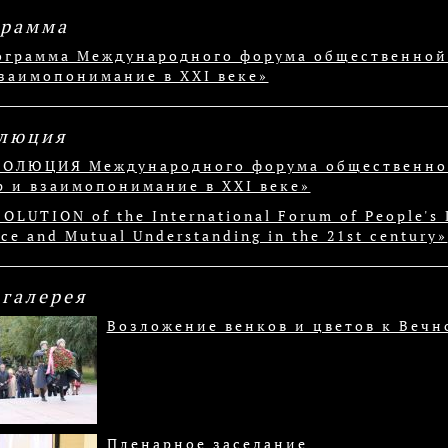
грамма
ограмма Международного форума общественной 
взаимопонимание в XXI веке»
олюция
ЗОЛЮЦИЯ Международного форума общественной
р и взаимопонимание в XXI веке»
OLUTION of the International Forum of People's 
ce and Mutual Understanding in the 21st century»
галерея
Возложение венков и цветов к Веч
Пленарное заседание