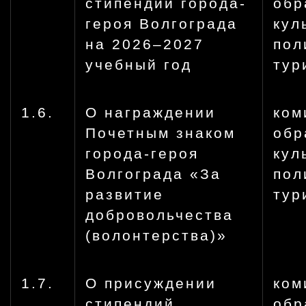
стипендии города-
обр
героя Волгограда
кул
на 2026–2027
пол
учебный год
тур
1.6.
О награждении
ком
Почетным знаком
обр
города-героя
кул
Волгограда «За
пол
развитие
тур
добровольчества
(волонтерства)»
1.7.
О присуждении
ком
стипендий
обр