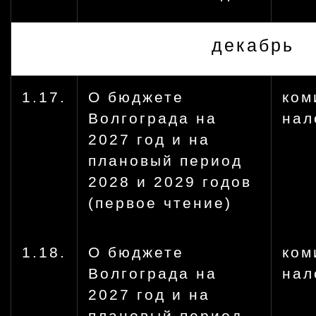
декабрь
1.17.
О бюджете
ком
Волгограда на
нал
2027 год и на
плановый период
2028 и 2029 годов
(первое чтение)
1.18.
О бюджете
ком
Волгограда на
нал
2027 год и на