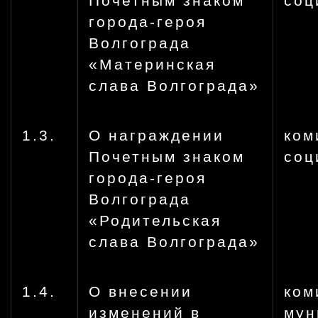
Почетным знаком
соц
города-героя
Волгограда
«Материнская
слава Волгограда»
1.3.
О награждении
ком
Почетным знаком
соц
города-героя
Волгограда
«Родительская
слава Волгограда»
1.4.
О внесении
ком
изменений в
мун