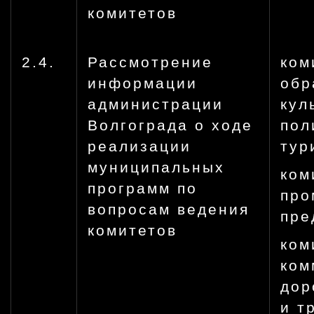
комитетов
2.4.
Рассмотрение
ком
информации
обр
администрации
кул
Волгограда о ходе
пол
реализации
тур
муниципальных
ком
программ по
про
вопросам ведения
пре
комитетов
ком
ком
дор
и т