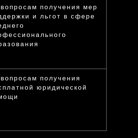
 вопросам получения мер
ддержки и льгот в сфере
еднего
офессионального
разования
 вопросам получения
сплатной юридической
мощи