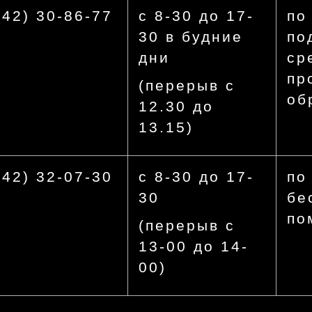
442) 30-86-77
с 8-30 до 17-
по
30 в будние
по
дни
ср
пр
(перерыв с
об
12.30 до
13.15)
442) 32-07-30
с 8-30 до 17-
по
30
бе
по
(перерыв с
13-00 до 14-
00)