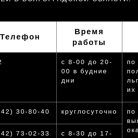
Время
Телефон
работы
2
с 8-00 до 20-
по
00 в будние
по
дни
ль
их
442) 30-80-40
круглосуточно
по
вы
ок
442) 73-02-33
с 8-30 до 17-