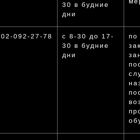
ме
30 в будние
дни
902-092-27-78
с 8-30 до 17-
по
30 в будние
за
дни
за
по
сл
на
по
во
пр
об