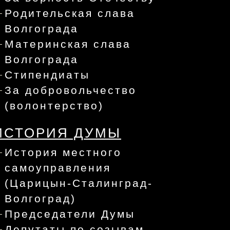
Родительская слава
Волгограда
Материнская слава
Волгограда
Стипендиаты
За добровольчество
(волонтерство)
ИСТОРИЯ ДУМЫ
История местного
самоуправления
(Царицын-Сталинград-
Волгоград)
Председатели Думы
Депутаты по созывам