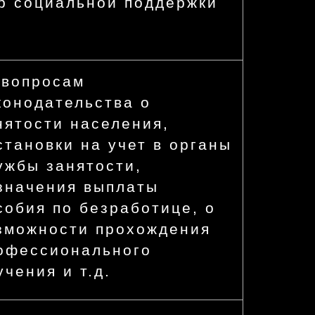
р социальной поддержки
 вопросам
конодательства о
нятости населения,
становки на учет в органы
ужбы занятости,
значения выплаты
собия по безработице, о
зможности прохождения
офессионального
учения и т.д.