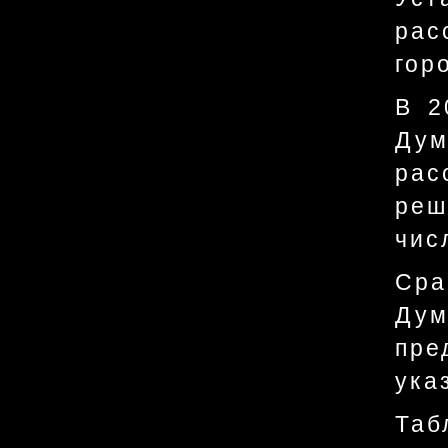
рас
гор
В 2
Дум
рас
реш
чис
Сра
Дум
пре
ука
Таб