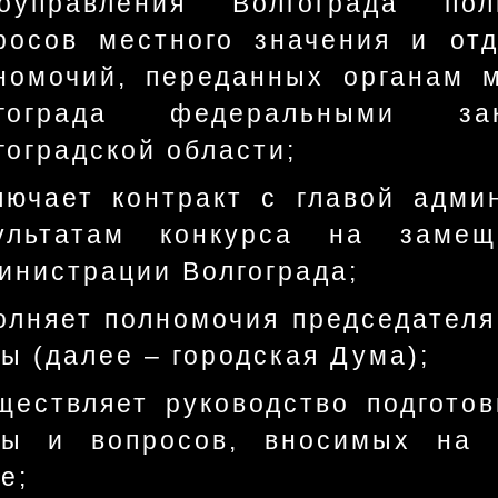
моуправления Волгограда п
росов местного значения и от
номочий, переданных органам 
лгограда федеральными з
гоградской области;
лючает контракт с главой адми
ультатам конкурса на заме
инистрации Волгограда;
олняет полномочия председателя
ы (далее – городская Дума);
ществляет руководство подготов
ы и вопросов, вносимых на р
е;