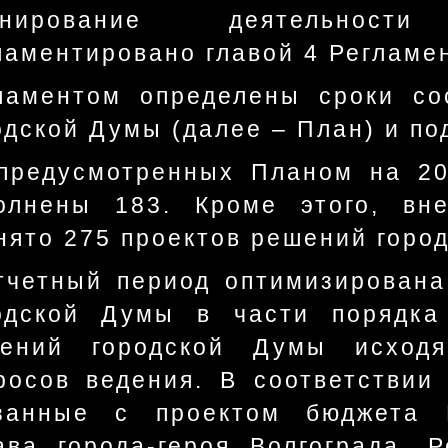
анирование деятельнос
ламентировано главой 4 Регламе
ламентом определены сроки со
одской Думы (далее – План) и по
предусмотренных Планом на 20
олнены 183. Кроме этого, вн
нято 275 проектов решений горо
тчетный период оптимизирована
одской Думы в части порядка
ений городской Думы исход
росов ведения. В соответствии
занные с проектом бюджета В
ава города-героя Волгограда, Р