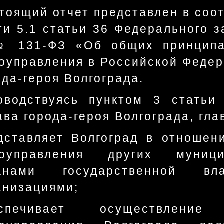
тоящий отчет представлен в соо
ти 5.1 статьи 36 Федерального з
№ 131-ФЗ «Об общих принципа
оуправления в Российской Федер
ода-героя Волгограда.
оводствуясь пунктом 3 статьи
ава города-героя Волгограда, гла
дставляет Волгоград в отношен
оуправления других муници
ганами государственной в
анизациями;
еспечивает осуществление