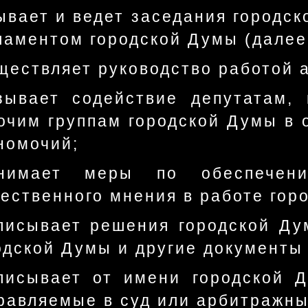
ывает и ведет заседания городск
ламентом городской Думы (далее
ществляет руководство работой 
зывает содействие депутатам,
очим группам городской Думы в 
номочий;
инимает меры по обеспечен
ественного мнения в работе гор
писывает решения городской Ду
одской Думы и другие документы
писывает от имени городской 
равляемые в суд или арбитражны