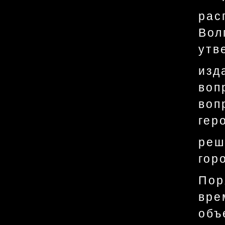
рас
Вол
утв
изд
воп
воп
гер
реш
гор
Пор
вр
объ