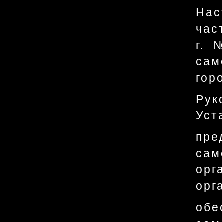
Нас
час
г. 
сам
гор
Рук
Уст
пре
сам
ор
орг
об