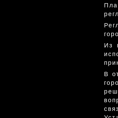
Пл
рег
Рег
гор
Из 
исп
при
В о
гор
реш
воп
свя
Уст