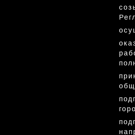
соз
Рег
осу
ока
раб
пол
пр
общ
под
гор
под
нап