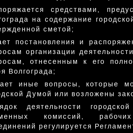
поряжается средствами, пред
гограда на содержание городско
ержденной сметой;
ает постановления и распоряже
росам организации деятельност
росам, отнесенным к его полн
оя Волгограда;
ает иные вопросы, которые м
одской Думой или возложены зак
ядок деятельности городско
еменных комиссий, рабочих
единений регулируется Регламен