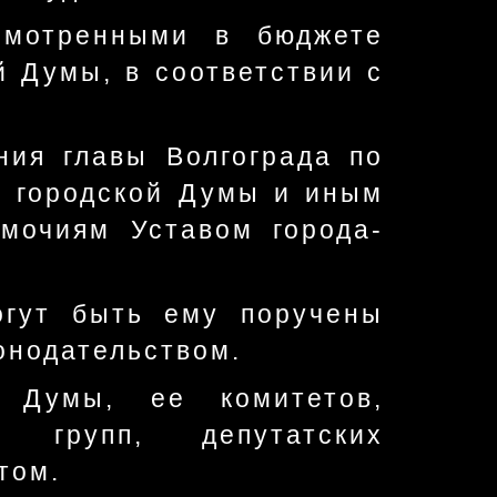
усмотренными в бюджете
й Думы, в соответствии с
ния главы Волгограда по
и городской Думы и иным
омочиям Уставом города-
огут быть ему поручены
онодательством.
й Думы, ее комитетов,
 групп, депутатских
том.