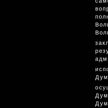
са
воп
пол
Во
Вол
зак
рез
адм
исп
Дум
осу
Дум
Дум