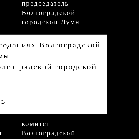
председатель
Волгоградской
городской Думы
аседаниях Волгоградской
умы
олгоградской городской
нь
комитет
т
Волгоградской