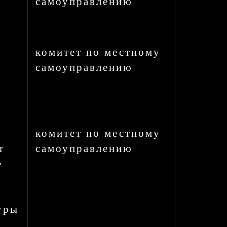
самоуправлению
комитет по местному
самоуправлению
комитет по местному
т
самоуправлению
е
,
уры