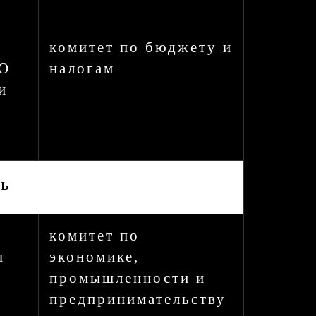
комитет по бюджету и
«О
налогам
и
ль
комитет по
т
экономике,
промышленности и
предпринимательству