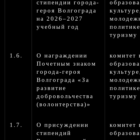
стипендии города-
образов
героя Волгограда
культуре
на 2026–2027
молодеж
учебный год
политике
туризму
1.6.
О награждении
комитет 
Почетным знаком
образов
города-героя
культуре
Волгограда «За
молодеж
развитие
политике
добровольчества
туризму
(волонтерства)»
1.7.
О присуждении
комитет 
стипендий
образов