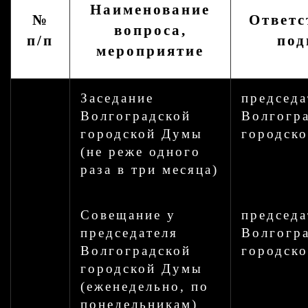
Наименование
№
Ответс
вопроса,
п/п
под
мероприятие
Заседание
председа
Волгоградской
Волгогр
городской Думы
городск
(не реже одного
раза в три месяца)
Совещание у
председа
председателя
Волгогр
Волгоградской
городск
городской Думы
(еженедельно, по
понедельникам)