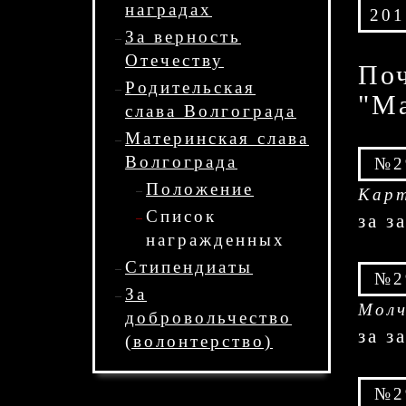
наградах
201
За верность
Отечеству
Поч
Родительская
"Ма
слава Волгограда
Материнская слава
Волгограда
№2
Положение
Карт
Список
за з
награжденных
Стипендиаты
№2
За
Молч
добровольчество
за з
(волонтерство)
№2