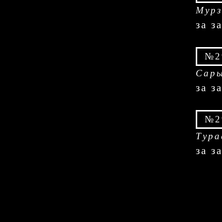
Мурз
за з
№2
Сары
за з
№2
Тура
за з