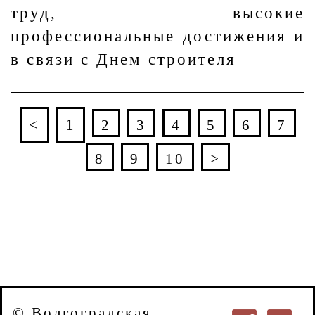
труд, высокие
профессиональные достижения и
в связи с Днем строителя
<
1
2
3
4
5
6
7
8
9
10
>
© Волгоградская