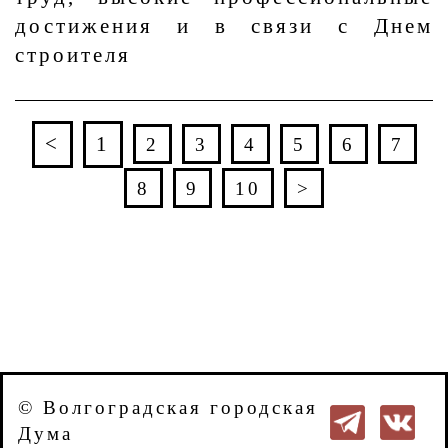
достижения и в связи с Днем
строителя
<
1
2
3
4
5
6
7
8
9
10
>
© Волгоградская городская
Дума