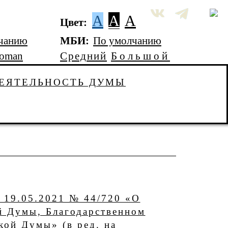
A
A
A
Цвет:
чанию
МБИ:
По умолчанию
Roman
Средний
Большой
ЕЯТЕЛЬНОСТЬ ДУМЫ
 19.05.2021 № 44/720 «О
й Думы, Благодарственном
кой Думы» (в ред. на