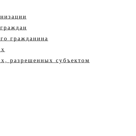
анизации
 граждан
его гражданина
ых
ых, разрешенных субъектом