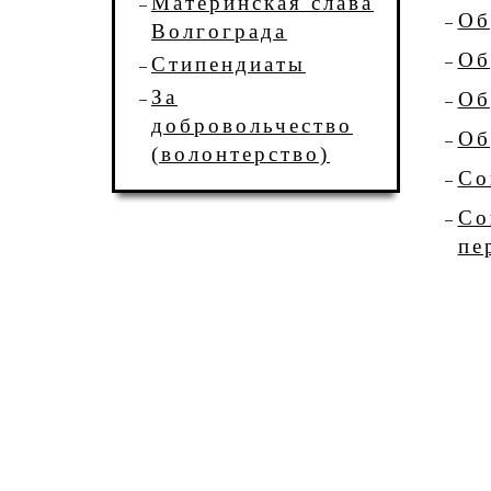
Материнская слава
Об
Волгограда
Об
Стипендиаты
За
Об
добровольчество
Об
(волонтерство)
Со
Со
пе