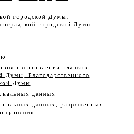
кой городской Думы,
лгоградской городской Думы
ию
овия изготовления бланков
й Думы, Благодарственного
ской Думы
сональных данных
сональных данных, разрешенных
остранения