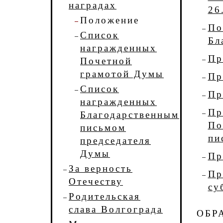
наградах
26
Положение
По
Список
Бл
награжденных
Пр
Почетной
грамотой Думы
Пр
Список
Пр
награжденных
Пр
Благодарственным
По
письмом
пи
председателя
Думы
Пр
За верность
Пр
Отечеству
су
Родительская
слава Волгограда
ОБР