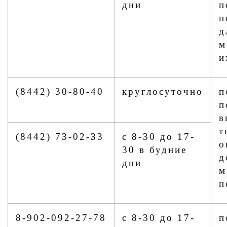
дни
п
п
д
м
и
(8442) 30-80-40
круглосуточно
п
п
в
т
(8442) 73-02-33
с 8-30 до 17-
о
30 в будние
д
дни
м
п
8-902-092-27-78
с 8-30 до 17-
п