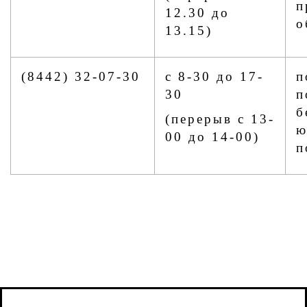
п
12.30 до
о
13.15)
(8442) 32-07-30
с 8-30 до 17-
п
30
п
б
(перерыв с 13-
ю
00 до 14-00)
п