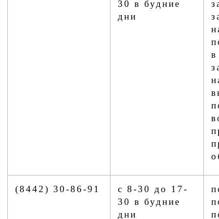
30 в будние
з
дни
з
н
п
в
з
н
в
п
в
п
п
о
(8442) 30-86-91
с 8-30 до 17-
п
30 в будние
п
дни
п