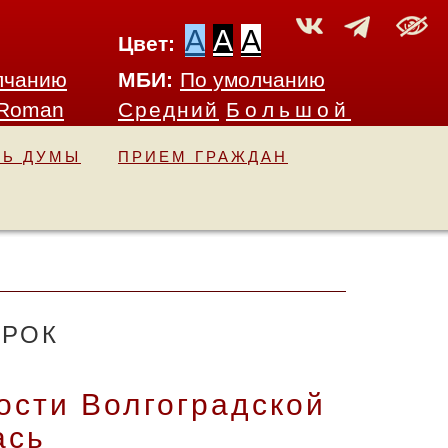
A
A
A
Цвет:
лчанию
МБИ:
По умолчанию
 Roman
Средний
Большой
ТЬ ДУМЫ
ПРИЕМ ГРАЖДАН
ЕРОК
ости Волгоградской
ась