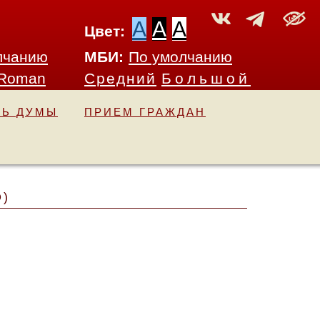
A
A
A
Цвет:
лчанию
МБИ:
По умолчанию
 Roman
Средний
Большой
ТЬ ДУМЫ
ПРИЕМ ГРАЖДАН
)