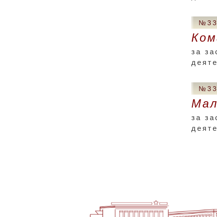
№33
Ком
за за
деят
№33
Мал
за за
деят