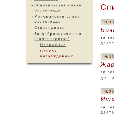
Сп
Родительская слава
Волгограда
Материнская слава
Волгограда
№33
Стипендиаты
Боч
За добровольчество
за за
(волонтерство)
деят
Положение
Список
награжденных
№33
Жар
за за
деят
№33
Ишх
за за
деят