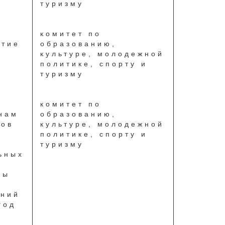
туризму
комитет по
итие
образованию,
культуре, молодежной
политике, спорту и
туризму
комитет по
нам
образованию,
вов
культуре, молодежной
политике, спорту и
туризму
ьных
ры
ений
год