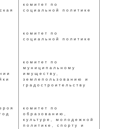
комитет по
ская
социальной политике
комитет по
социальной политике
комитет по
муниципальному
нии
имуществу,
йки
землепользованию и
градостроительству
ероя
комитет по
год
образованию,
культуре, молодежной
политике, спорту и