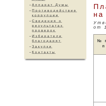
Пл
Аппарат Думы
Противодействие
на
коррупции
Сведения о
Утв
результатах
от 
проверок
Избиратели
№ 
благодарят
п
Закупки
Контакты