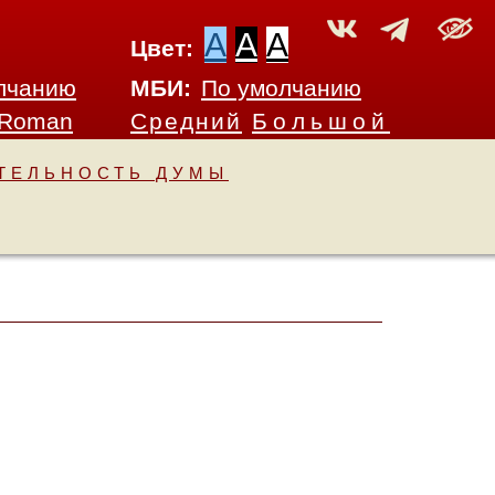
A
A
A
Цвет:
лчанию
МБИ:
По умолчанию
 Roman
Средний
Большой
ТЕЛЬНОСТЬ ДУМЫ