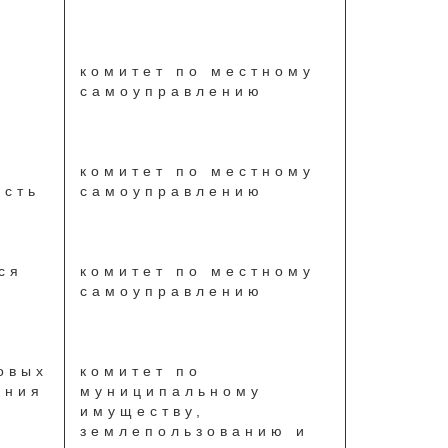
е
комитет по местному
самоуправлению
комитет по местному
ость
самоуправлению
ся
комитет по местному
самоуправлению
овых
комитет по
ения
муниципальному
имуществу,
землепользованию и