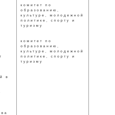
комитет по
образованию,
культуре, молодежной
политике, спорту и
туризму
комитет по
образованию,
культуре, молодежной
г
политике, спорту и
туризму
й в
о
и
тва