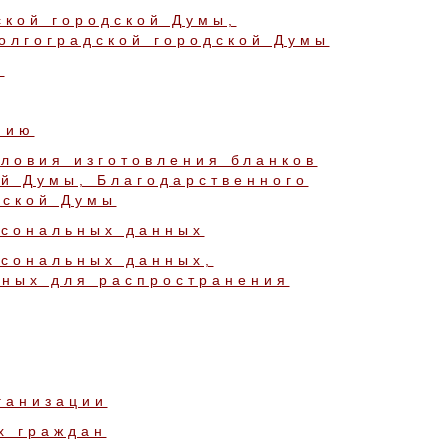
ской городской Думы,
олгоградской городской Думы
и
нию
ловия изготовления бланков
ой Думы, Благодарственного
дской Думы
рсональных данных
рсональных данных,
ных для распространения
ганизации
х граждан