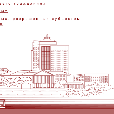
щего гражданина
ных
ных, разрешенных субъектом
я