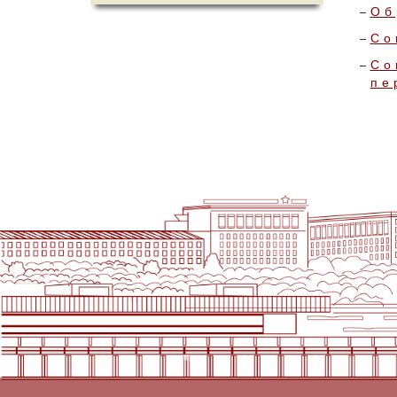
Об
Со
Со
пе