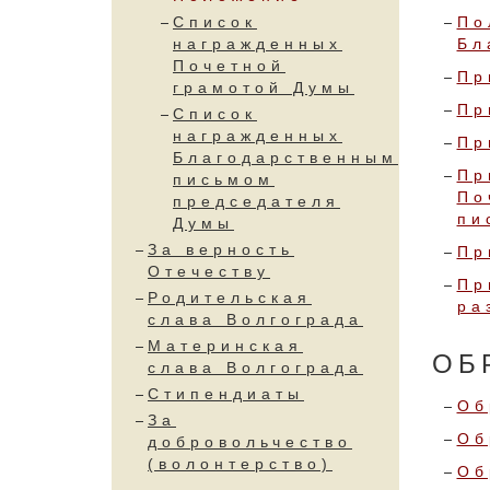
Список
По
награжденных
Бл
Почетной
Пр
грамотой Думы
Пр
Список
награжденных
Пр
Благодарственным
Пр
письмом
По
председателя
пи
Думы
За верность
Пр
Отечеству
Пр
Родительская
ра
слава Волгограда
Материнская
ОБ
слава Волгограда
Стипендиаты
Об
За
Об
добровольчество
(волонтерство)
Об