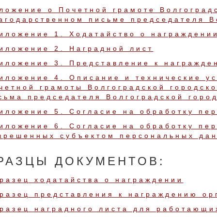
ложение о Почетной грамоте Волгоград
агодарственном письме председателя В
иложение 1. Ходатайство о награждени
иложение 2. Наградной лист
иложение 3. Представление к награжде
иложение 4. Описание и технические ус
четной грамоты Волгоградской городск
сьма председателя Волгоградской горо
иложение 5. Согласие на обработку пе
иложение 6. Согласие на обработку пе
зрешенных субъектом персональных дан
РАЗЦЫ ДОКУМЕНТОВ:
разец ходатайства о награждении
разец представления к награждению ор
разец наградного листа для работающи