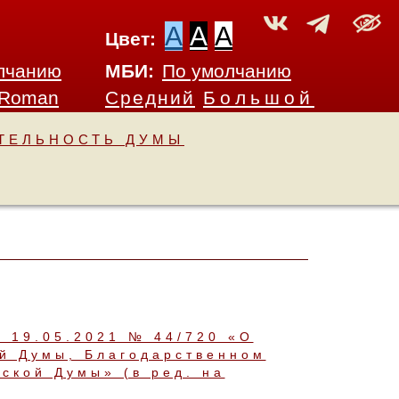
A
A
A
Цвет:
лчанию
МБИ:
По умолчанию
 Roman
Средний
Большой
ТЕЛЬНОСТЬ ДУМЫ
т 19.05.2021 № 44/720 «О
ой Думы, Благодарственном
ской Думы» (в ред. на