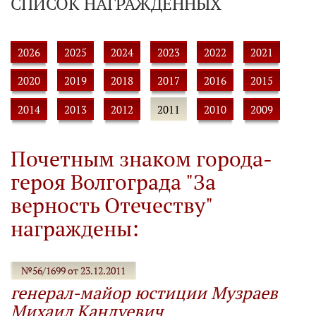
СПИСОК НАГРАЖДЕННЫХ
2026
2025
2024
2023
2022
2021
2020
2019
2018
2017
2016
2015
2014
2013
2012
2011
2010
2009
Почетным знаком города-
героя Волгограда "За
верность Отечеству"
награждены:
№56/1699 от 23.12.2011
генерал-майор юстиции Музраев
Михаил Кандуевич