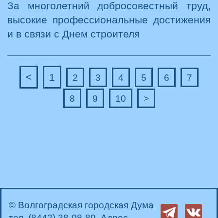
За многолетний добросовестный труд,
высокие профессиональные достижения
и в связи с Днем строителя
<
1
2
3
4
5
6
7
8
9
10
>
© Волгоградская городская Дума
тел. (8442) 38-08-89. Адрес