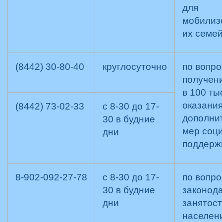
для
мобилиз
их семе
(8442) 30-80-40
круглосуточно
по вопр
получен
в 100 тыс
оказани
(8442) 73-02-33
с 8-30 до 17-
дополни
30 в будние
мер соц
дни
поддерж
8-902-092-27-78
с 8-30 до 17-
по вопр
30 в будние
законода
дни
занятос
населен