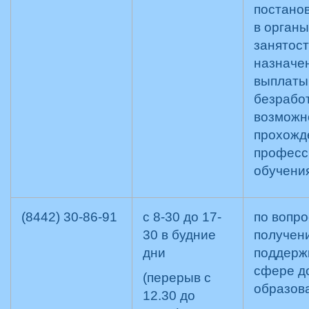
постанов
в орган
занятост
назначе
выплаты
безработ
возможн
прохожд
професс
обучения
(8442) 30-86-91
с 8-30 до 17-
по вопр
30 в будние
получен
дни
поддержк
сфере д
(перерыв с
образов
12.30 до