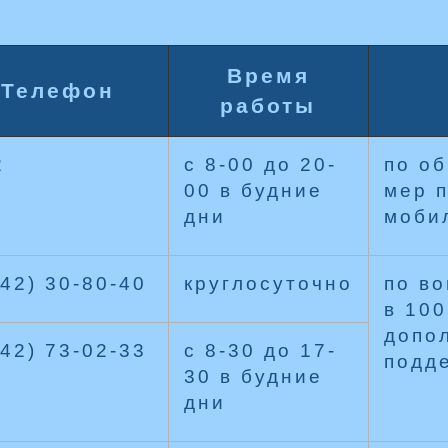
Время
Телефон
работы
2
с 8-00 до 20-
по о
00 в будние
мер п
дни
моби
42) 30-80-40
круглосуточно
по в
в 100
допо
42) 73-02-33
с 8-30 до 17-
подд
30 в будние
дни