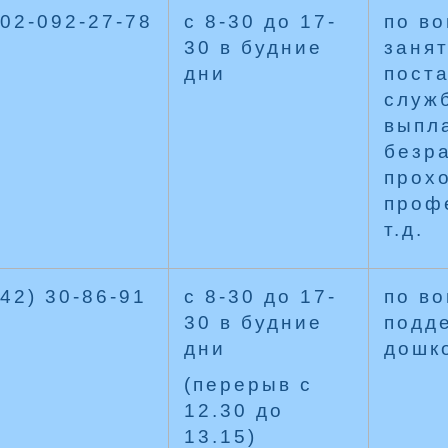
902-092-27-78
с 8-30 до 17-
по во
30 в будние
занят
дни
поста
служ
выпл
безр
прох
проф
т.д.
42) 30-86-91
с 8-30 до 17-
по в
30 в будние
подде
дни
дошк
(перерыв с
12.30 до
13.15)