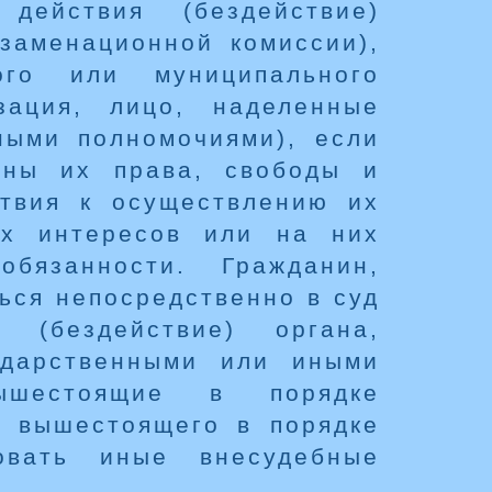
действия (бездействие)
кзаменационной комиссии),
ного или муниципального
зация, лицо, наделенные
ными полномочиями), если
ены их права, свободы и
ствия к осуществлению их
ых интересов или на них
обязанности. Гражданин,
ься непосредственно в суд
 (бездействие) органа,
ударственными или иными
ышестоящие в порядке
у вышестоящего в порядке
овать иные внесудебные