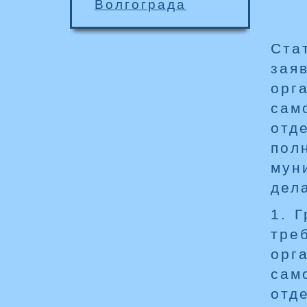
Волгограда
Ста
зая
ор
сам
отд
пол
мун
дел
1. 
тре
ор
сам
отд