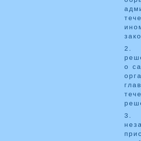
адм
теч
ино
зак
2. 
реш
о с
орг
гла
теч
реш
3. 
нез
при