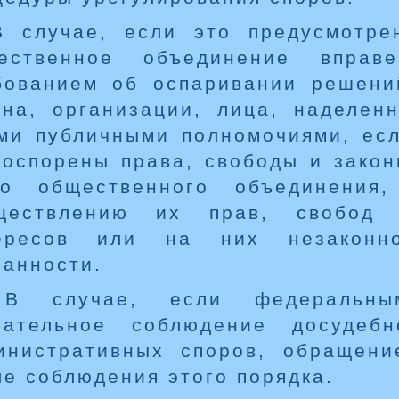
В случае, если это предусмотре
ественное объединение впра
бованием об оспаривании решений
ана, организации, лица, наделен
ми публичными полномочиями, есл
 оспорены права, свободы и зако
го общественного объединения
ществлению их прав, свобод 
ересов или на них незаконно
занности.
В случае, если федеральны
зательное соблюдение досудеб
инистративных споров, обращени
ле соблюдения этого порядка.