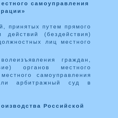
местного самоуправления
ерации»
й, принятых путем прямого
 действий (бездействия)
должностных лиц местного
волеизъявления граждан,
вие) органов местного
местного самоуправления
или арбитражный суд в
роизводства Российской
»