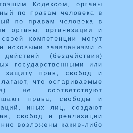
тоящим Кодексом, органы
нный по правам человека в
ный по правам человека в
ые органы, организации и
 своей компетенции могут
ми исковыми заявлениями о
действий (бездействия)
ных государственными или
в защиту прав, свобод и
олагают, что оспариваемые
ие) не соответствуют
рушают права, свободы и
заций, иных лиц, создают
ав, свобод и реализации
онно возложены какие-либо