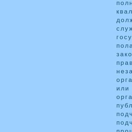
пол
ква
дол
слу
гос
пол
зак
пра
нез
орг
или
орг
пуб
под
под
про