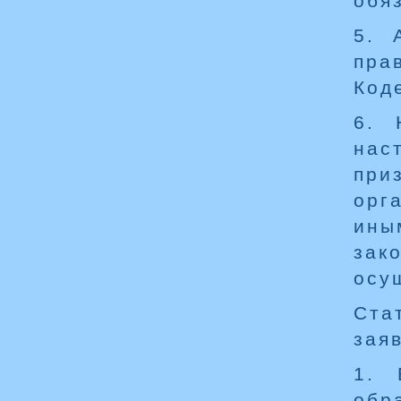
обя
5. 
пра
Код
6. 
нас
при
орг
ины
зак
осу
Ста
зая
1. 
обр