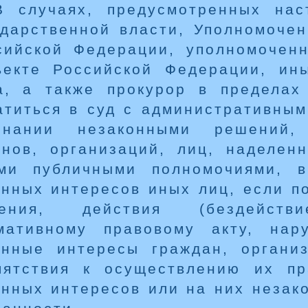
В случаях, предусмотренных нас
ударственной власти, Уполномоче
сийской Федерации, уполномочен
ъекте Российской Федерации, ин
а, а также прокурор в пределах
атиться в суд с административны
знании незаконными решений, 
анов, организаций, лиц, наделен
ми публичными полномочиями, 
онных интересов иных лиц, если п
ения, действия (бездейств
мативному правовому акту, на
онные интересы граждан, органи
пятствия к осуществлению их пр
онных интересов или на них незак