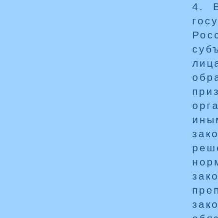
4. 
гос
Рос
суб
лиц
обр
при
орг
ины
зак
реш
нор
зак
пре
зак