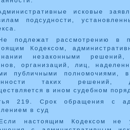
занности.
Административные исковые заяв
вилам подсудности, установлен
екса.
Не подлежат рассмотрению в п
тоящим Кодексом, административ
знании незаконными решений, 
анов, организаций, лиц, наделен
ми публичными полномочиями, в
онности таких решений, де
ществляется в ином судебном поряд
тья 219. Срок обращения с ад
влением в суд
Если настоящим Кодексом не 
ащения с административным ис