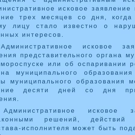
инистративное исковое заявление 
ение трех месяцев со дня, когда
му лицу стало известно о нару
онных интересов.
Административное исковое за
ения представительного органа м
амороспуске или об оспаривании 
ана муниципального образования
вы муниципального образования м
ение десяти дней со дня при
ения.
Административное исковое 
аконными решений, действий (
става-исполнителя может быть пода