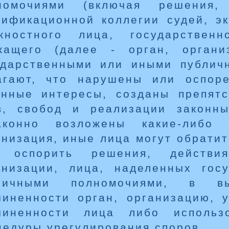
номочиями (включая решения, 
лификационной коллегии судей, э
жностного лица, государствен
жащего (далее - орган, органи
ударственными или иными публич
агают, что нарушены или оспор
онные интересы, созданы препят
в, свобод и реализации законн
аконно возложены какие-либо 
анизация, иные лица могут обратит
 оспорить решения, действия
анизации, лица, наделенных гос
личными полномочиями, в в
чиненности орган, организацию, 
чиненности лица либо использ
цедуры урегулирования споров.