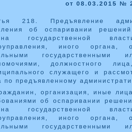
от 08.03.2015 № 
тья 218. Предъявление админ
вления об оспаривании решений,
гана государственной влас
оуправления, иного органа, о
ельными государственными 
номочиями, должностного лица
иципального служащего и рассмо
а по предъявленному администрати
Гражданин, организация, иные лица
бованиями об оспаривании решени
гана государственной влас
оуправления, иного органа, о
ельными государственными 