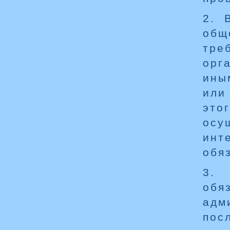
2. 
общ
тре
орг
ины
или
это
осу
инт
обя
3. 
обя
адм
пос