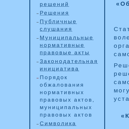
«О
решений
Решения
Публичные
Ста
слушания
вол
Муниципальные
нормативные
орг
правовые акты
сам
Законодательная
Реш
инициатива
реш
Порядок
сам
обжалования
мог
нормативных
уст
правовых актов,
муниципальных
правовых актов
«
Символика