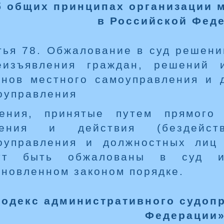
б общих принципах организации 
в Российской Фед
тья 78. Обжалование в суд решени
еизъявления граждан, решений и
анов местного самоуправления и 
оуправления
ения, принятые путем прямого 
ения и действия (бездейст
оуправления и должностных лиц 
ут быть обжалованы в суд 
ановленном законом порядке.
Кодекс административного судоп
Федерации