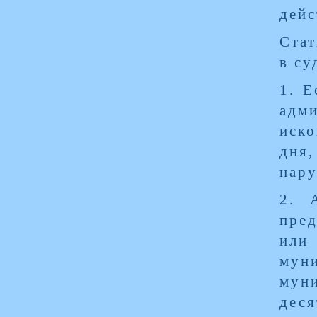
дейс
Стат
в су
1. Е
адм
иско
дня
нару
2. 
пред
или
мун
мун
деся