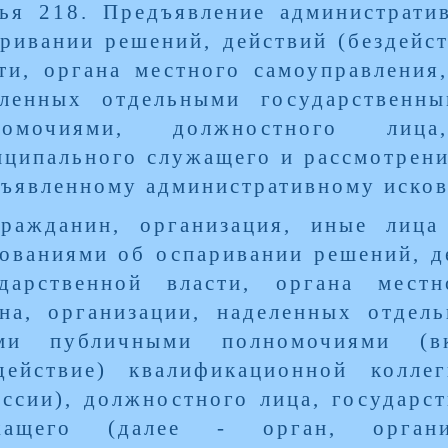
ья 218. Предъявление администрати
ривании решений, действий (бездейст
ти, органа местного самоуправления,
еленных отдельными государствен
номочиями, должностного лица
ципального служащего и рассмотрени
ъявленному административному иско
Гражданин, организация, иные лица
ованиями об оспаривании решений, де
ударственной власти, органа местн
ана, организации, наделенных отдел
ми публичными полномочиями (вк
здействие) квалификационной колле
ссии), должностного лица, государс
жащего (далее - орган, органи