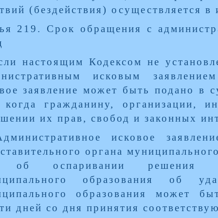
твий (бездействия) осуществляется в
ья 219. Срок обращения с админист
д
сли настоящим Кодексом не установ
инистративным исковым заявление
вое заявление может быть подано в с
, когда гражданину, организации, и
шении их прав, свобод и законных ин
Административное исковое заявлен
ставительного органа муниципального
 об оспаривании решения пре
иципального образования об уд
иципального образования может бы
ти дней со дня принятия соответству