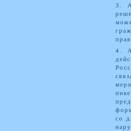
3. 
реш
мож
граж
прав
4. 
дей
Росс
свя
мер
пик
пред
форм
со д
нару