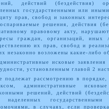
ений, действий (бездействия) ор
еленных государственными или иным
щиту прав, свобод и законных интере
оспариваемые решения, действия (бе
мативному правовому акту, нарушают
ересы граждан, организаций, иных 
ествлению их прав, свобод и реализ
их незаконно возложены какие-либо о
дминистративные исковые заявления
удности, установленным главой 2 нас
е подлежат рассмотрению в порядке
ексом, административные исковы
конными решений, действий (бездейс
, наделенных государственным
омочиями, в случаях, если проверк