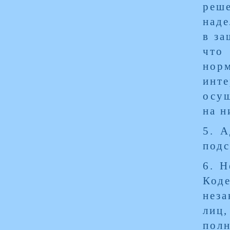
реш
над
в за
что 
нор
инт
осущ
на н
5. А
подс
6. Н
Код
неза
лиц
полн