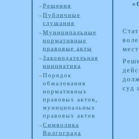
«
Решения
Публичные
слушания
Ста
Муниципальные
воле
нормативные
правовые акты
мест
Законодательная
Реше
инициатива
дей
Порядок
дол
обжалования
суд 
нормативных
правовых актов,
муниципальных
правовых актов
Символика
Волгограда