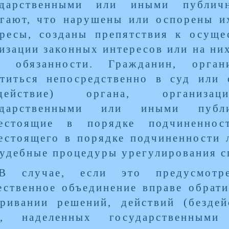
ударственными или иными публич
гают, что нарушены или оспорены и
ересы, созданы препятствия к осуще
изации законных интересов или на ни
о обязанности. Гражданин, орга
атиться непосредственно в суд или 
здействие) органа, организа
ударственными или иными публ
естоящие в порядке подчиненнос
стоящего в порядке подчиненности 
удебные процедуры урегулирования с
В случае, если это предусмотре
ственное объединение вправе обрати
ривании решений, действий (бездей
а, наделенных государственны