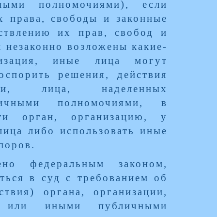
ными полномочиями), если
х права, свободы и законные
ствлению их прав, свобод и
х незаконно возложены какие-
низация, иные лица могут
оспорить решения, действия
ции, лица, наделенных
ичными полномочиями, в
ти орган, организацию, у
лица либо использовать иные
поров.
но федеральным законом,
ться в суд с требованием об
ствия) органа, организации,
ми или иными публичными