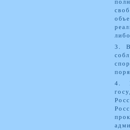
пол
сво
объе
реал
либо
3. 
соб
спо
поря
4. 
гос
Росс
Рос
про
адм