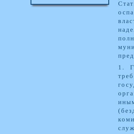
Стат
оспа
влас
над
пол
муни
пред
1. 
треб
гос
орг
ины
(бе
коми
слу