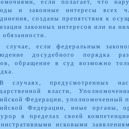
номочиями, если полагает, что нар
боды и законные интересы всех ч
динения, созданы препятствия к осущ
изации законных интересов или на ни
 обязанности.
В случае, если федеральным законо
людение досудебного порядка раз
ров, обращение в суд возможно тол
дка.
В случаях, предусмотренных нас
ударственной власти, Уполномоче
ийской Федерации, уполномоченный по
сийской Федерации, иные органы, о
курор в пределах своей компетенци
инистративными исковыми заявления