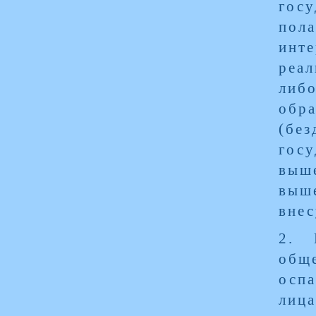
гос
пола
инт
реал
либ
обр
(бе
гос
выш
выше
внес
2. 
обще
оспа
лиц