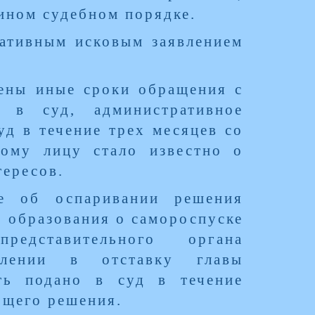
 ином судебном порядке.
ративным исковым заявлением
лены иные сроки обращения с
м в суд, административное
уд в течение трех месяцев со
ному лицу стало известно о
тересов.
ие об оспаривании решения
 образования о самороспуске
дставительного органа
алении в отставку главы
ть подано в суд в течение
ющего решения.