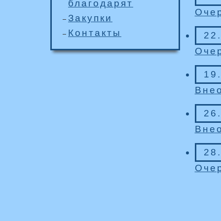
благодарят
Очер
Закупки
Контакты
22
Очер
19
Внео
26
Внео
28
Очер