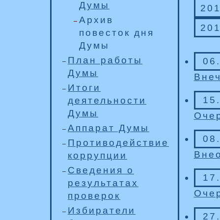
Думы
20
Архив
20
повесток дня
Думы
План работы
06
Думы
Внеч
Итоги
15
деятельности
Думы
Очер
Аппарат Думы
08
Противодействие
Внео
коррупции
Сведения о
17
результатах
Очер
проверок
Избиратели
27