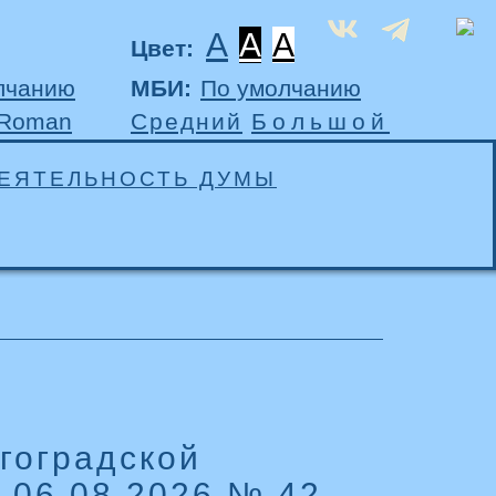
A
A
A
Цвет:
лчанию
МБИ:
По умолчанию
 Roman
Средний
Большой
ЕЯТЕЛЬНОСТЬ ДУМЫ
гоградской
т 06.08.2026 № 42