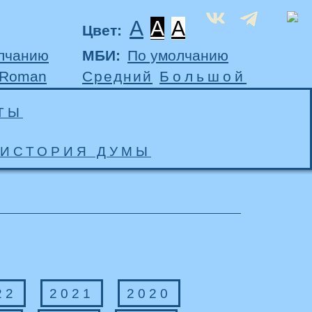
A
A
A
Цвет:
лчанию
МБИ:
По умолчанию
 Roman
Средний
Большой
ТЫ
ИСТОРИЯ ДУМЫ
22
2021
2020