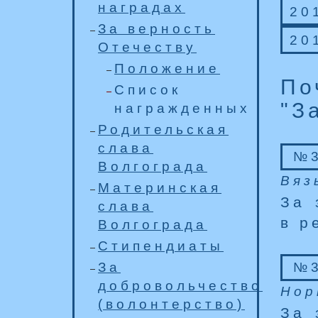
наградах
20
За верность
20
Отечеству
Положение
По
Список
"З
награжденных
Родительская
слава
№3
Волгограда
Вяз
Материнская
За 
слава
в р
Волгограда
Стипендиаты
За
№3
добровольчество
Нор
(волонтерство)
За 