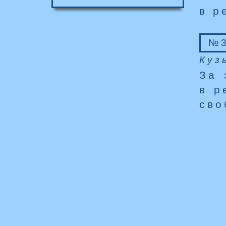
в р
№3
Куз
За 
в р
сво