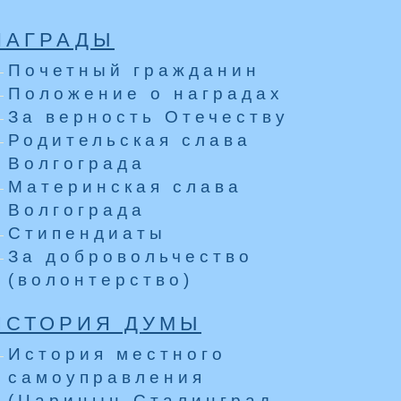
НАГРАДЫ
Почетный гражданин
Положение о наградах
За верность Отечеству
Родительская слава
Волгограда
Материнская слава
Волгограда
Стипендиаты
За добровольчество
(волонтерство)
ИСТОРИЯ ДУМЫ
История местного
самоуправления
(Царицын-Сталинград-