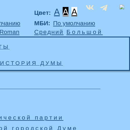
A
A
A
Цвет:
лчанию
МБИ:
По умолчанию
 Roman
Средний
Большой
ТЫ
ИСТОРИЯ ДУМЫ
ической партии
ой городской Думе