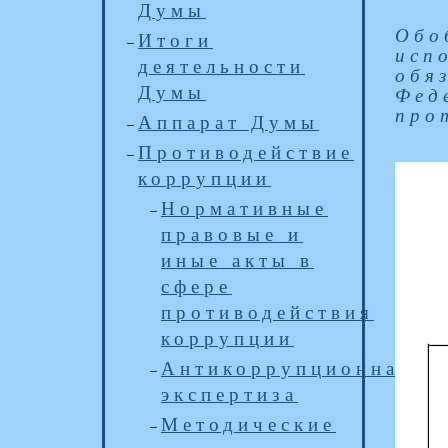
Думы
Обо
Итоги
исп
деятельности
обя
Думы
Фед
про
Аппарат Думы
Противодействие
коррупции
Нормативные
правовые и
иные акты в
сфере
противодействия
коррупции
Антикоррупционная
экспертиза
Методические