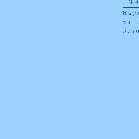
№4
Нау
За 
без