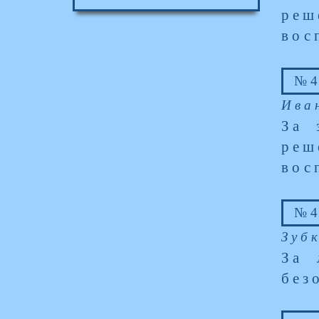
реш
вос
№4
Ива
За 
реш
вос
№4
Зуб
За 
без