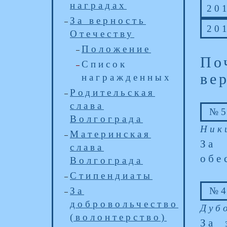
наградах
20
За верность
20
Отечеству
Положение
По
Список
ве
награжденных
Родительская
слава
№5
Волгограда
Ник
Материнская
За
слава
обе
Волгограда
Стипендиаты
За
№4
добровольчество
Дуб
(волонтерство)
За 