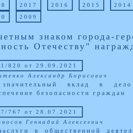
18
2017
2016
2015
2014
10
2009
четным знаком города-гер
рность Отечеству" награж
1/820 от 29.09.2021
итенко Александр Борисович
 значительный вклад в дел
спечение безопасности граждан
7/767 от 28.07.2021
оносов Геннадий Алексеевич
заслуги в общественной деяте