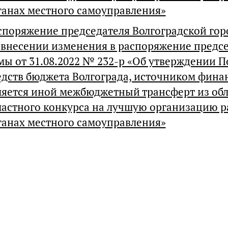
ганах местного самоуправления»
споряжение председателя Волгоградской горо
 внесении изменения в распоряжение предсе
мы от 31.08.2022 № 232-р «Об утверждении П
едств бюджета Волгограда, источником фина
ляется иной межбюджетный трансферт из обл
ластного конкурса на лучшую организацию р
ганах местного самоуправления»