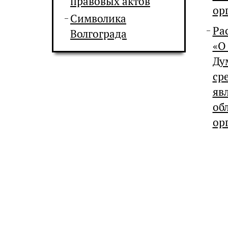
правовых актов
ор
Символика
Ра
Волгограда
«О
Ду
ср
яв
об
ор