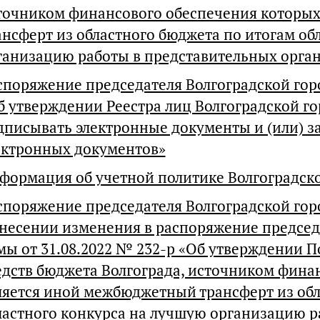
точником финансового обеспечения которы
ансферт из областного бюджета по итогам об
ганизацию работы в представительных орга
споряжение председателя Волгоградской горо
б утверждении Реестра лиц Волгоградской г
дписывать электронные документы и (или) з
ектронных документов»
формация об учетной политике Волгоградск
споряжение председателя Волгоградской горо
внесении изменения в распоряжение председ
мы от 31.08.2022 № 232-р «Об утверждении П
едств бюджета Волгограда, источником фина
ляется иной межбюджетный трансферт из обл
ластного конкурса на лучшую организацию р