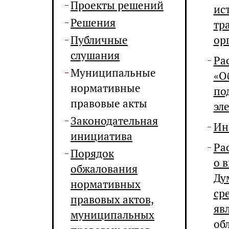
Проекты решений
ис
Решения
тр
Публичные
ор
слушания
Ра
Муниципальные
«О
нормативные
по
правовые акты
эл
Законодательная
Ин
инициатива
Ра
Порядок
о 
обжалования
Ду
нормативных
ср
правовых актов,
яв
муниципальных
об