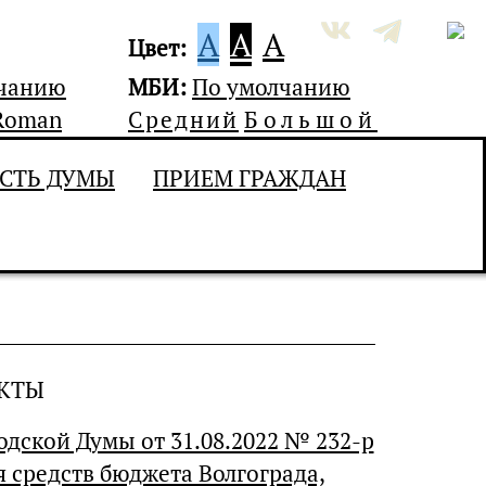
A
A
A
Цвет:
лчанию
МБИ:
По умолчанию
Roman
Средний
Большой
СТЬ ДУМЫ
ПРИЕМ ГРАЖДАН
КТЫ
дской Думы от 31.08.2022 № 232-р
 средств бюджета Волгограда,