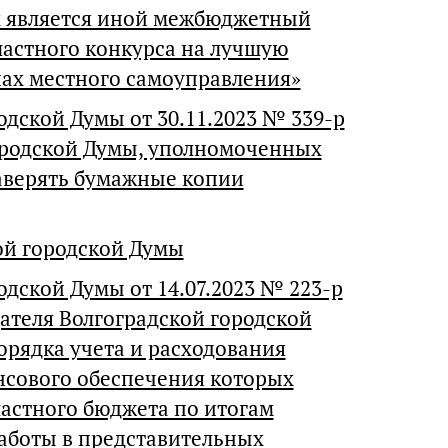
х является иной межбюджетный
ластного конкурса на лучшую
нах местного самоуправления»
дской Думы от 30.11.2023 № 339-р
ородской Думы, уполномоченных
аверять бумажные копии
ой городской Думы
дской Думы от 14.07.2023 № 223-р
ателя Волгоградской городской
орядка учета и расходования
нсового обеспечения которых
астного бюджета по итогам
аботы в представительных