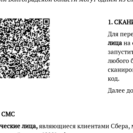
1. СКА
Для пер
лица
на
запусти
любого 
сканиро
код.
Далее до
О СМС
ческие лица,
являющиеся клиентами Сбера,