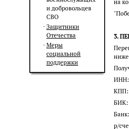
на ко
и добровольцев
"Побе
СВО
Защитники
Отечества
3. П
Меры
Пере
социальной
ниже
поддержки
Полу
ИНН:
КПП:
БИК:
Банк
р/сче