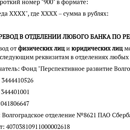
роткий номер "900" в формате:
да ХХХХ", где ХХХХ – сумма в рублях:
ЕРЕВОД В ОТДЕЛЕНИИ ЛЮБОГО БАНКА ПО Р
вод от
физических лиц
и
юридических лиц
м
следующим реквизитам в отделениях любых 
чатель: Фонд "Перспективное развитие Волго
 3444410526
 344401001
 041806647
: Волгоградское отделение №8621 ПАО Сберб
т: 40703810911000002618