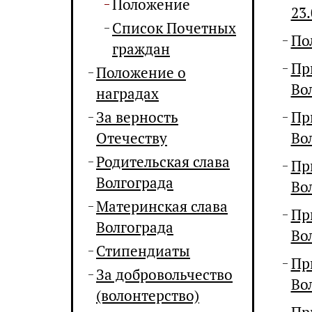
Положение
23.
Список Почетных
По
граждан
Пр
Положение о
Во
наградах
За верность
Пр
Отечеству
Во
Родительская слава
Пр
Волгограда
Во
Материнская слава
Пр
Волгограда
Во
Стипендиаты
Пр
За добровольчество
Во
(волонтерство)