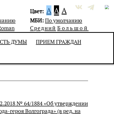
A
A
A
Цвет:
лчанию
МБИ:
По умолчанию
Roman
Средний
Большой
СТЬ ДУМЫ
ПРИЕМ ГРАЖДАН
2.2018 № 64/1884 «Об утверждении
а-героя Волгограда» (в ред. на