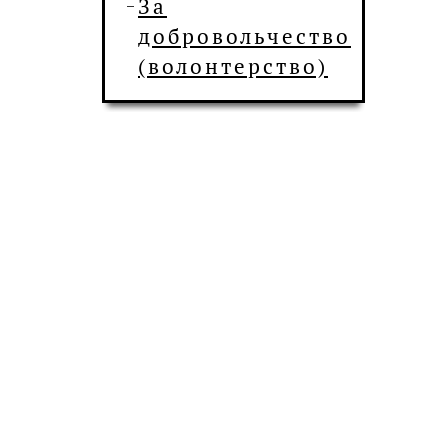
За
добровольчество
(волонтерство)