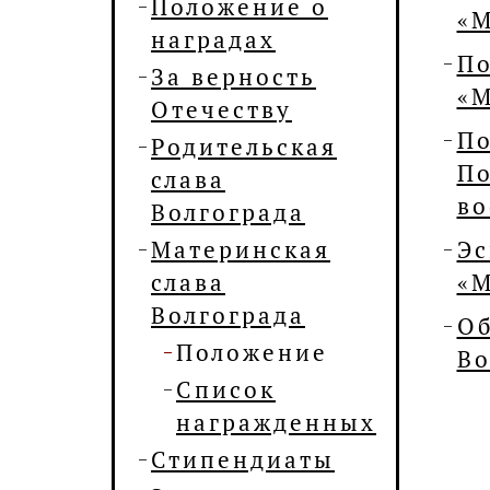
Положение о
«М
наградах
По
За верность
«М
Отечеству
По
Родительская
По
слава
во
Волгограда
Материнская
Эс
слава
«М
Волгограда
Об
Положение
Во
Список
награжденных
Стипендиаты