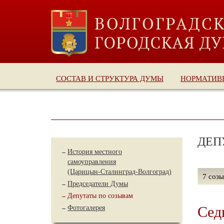
СОСТАВ И СТРУКТУРА ДУМЫ
НОРМАТИВ
ДЕП
История местного
самоуправления
(Царицын-Сталинград-Волгоград)
7 созы
Председатели Думы
Депутаты по созывам
Сед
Фотогалерея