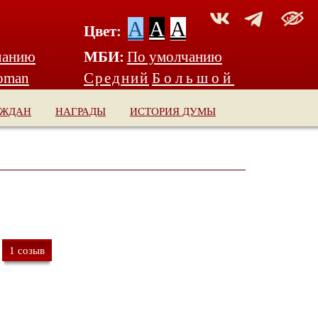
A
A
A
Цвет:
чанию
МБИ:
По умолчанию
oman
Средний
Большой
АЖДАН
НАГРАДЫ
ИСТОРИЯ ДУМЫ
1 созыв