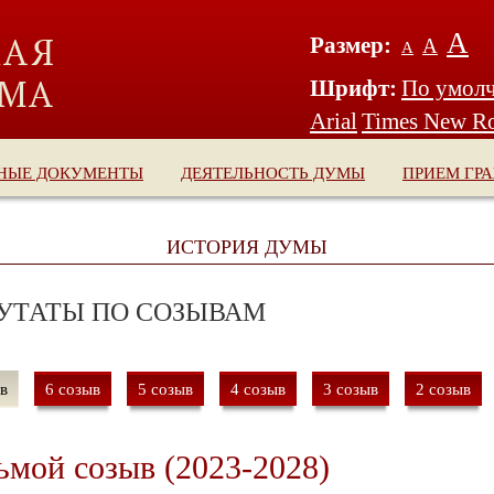
А
Размер:
А
А
Шрифт:
По умол
Arial
Times New R
НЫЕ ДОКУМЕНТЫ
ДЕЯТЕЛЬНОСТЬ ДУМЫ
ПРИЕМ ГР
ИСТОРИЯ ДУМЫ
УТАТЫ ПО СОЗЫВАМ
в
6 созыв
5 созыв
4 созыв
3 созыв
2 созыв
ьмой созыв (2023-2028)