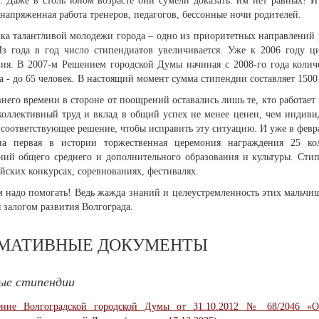
. Даже в столь юном возрасте они сумели доказать: им нет равных! И
 напряженная работа тренеров, педагогов, бессонные ночи родителей.
ка талантливой молодежи города – одно из приоритетных направлений р
з года в год число стипендиатов увеличивается. Уже к 2006 году ци
ия. В 2007-м Решением городской Думы начиная с 2008-го года количе
а - до 65 человек. В настоящий момент сумма стипендии составляет 1500
него времени в стороне от поощрений оставались лишь те, кто работает
коллективный труд и вклад в общий успех не менее ценен, чем индиви
соответствующее решение, чтобы исправить эту ситуацию. И уже в февр
на первая в истории торжественная церемония награждения 25 кол
ний общего среднего и дополнительного образования и культуры. Сти
йских конкурсах, соревнованиях, фестивалях.
м надо помогать! Ведь жажда знаний и целеустремленность этих мальчи
 залогом развития Волгограда.
МАТИВНЫЕ ДОКУМЕНТЫ
ые стипендии
ение Волгоградской городской Думы от 31.10.2012 № 68/2046 «