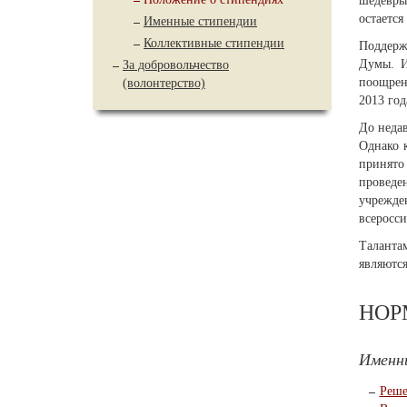
шедевры
остается
Именные стипендии
Коллективные стипендии
Поддерж
Думы. И
За добровольчество
поощрен
(волонтерство)
2013 год
До недав
Однако 
принято 
проведе
учрежде
всеросси
Таланта
являются
НОР
Именн
Реш