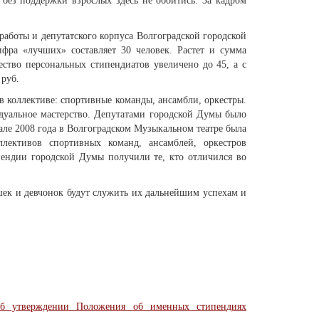
 без поддержки взрослых здесь не обойтись. За кадром
аботы и депутатского корпуса Волгоградской городской
фра «лучших» составляет 30 человек. Растет и сумма
ство персональных стипендиатов увеличено до 45, а с
 руб.
 в коллективе: спортивные команды, ансамбли, оркестры.
дуальное мастерство. Депутатами городской Думы было
але 2008 года в Волгоградском Музыкальном театре была
лективов спортивных команд, ансамблей, оркестров
пендии городской Думы получили те, кто отличился во
шек и девчонок будут служить их дальнейшим успехам и
Об утверждении Положения об именных стипендиях