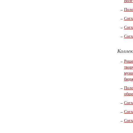
Волг
Поло
Согл
Согл
Согл
Колле
Реше
твор
муни
бюдж
Поло
обще
Согл
Согл
Согл