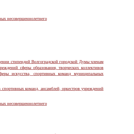
нных несовершеннолетнего
дении стипендий Волгоградской городской Думы членам
реждений сферы образования, творческих коллективов
феры искусства, спортивных команд муниципальных
 спортивных команд, ансамблей, оркестров учреждений
нных несовершеннолетнего