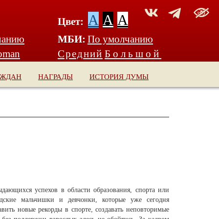
A
A
A
Цвет:
чанию
МБИ:
По умолчанию
oman
Средний
Большой
АЖДАН
НАГРАДЫ
ИСТОРИЯ ДУМЫ
дающихся успехов в области образования, спорта или
радские мальчишки и девчонки, которые уже сегодня
тавить новые рекорды в спорте, создавать неповторимые