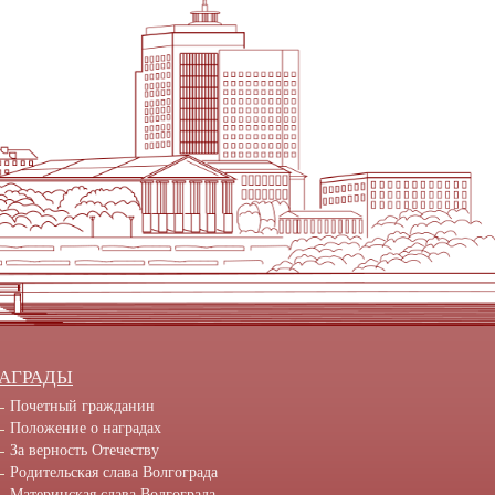
АГРАДЫ
Почетный гражданин
Положение о наградах
За верность Отечеству
Родительская слава Волгограда
Материнская слава Волгограда