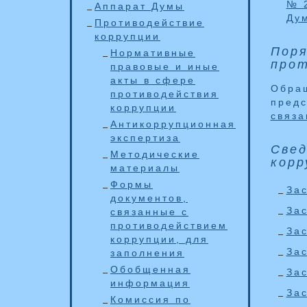
№ 
Аппарат Думы
Ду
Противодействие
коррупции
Поря
Нормативные
прот
правовые и иные
акты в сфере
Обращ
противодействия
пред
коррупции
связа
Антикоррупционная
экспертиза
Свед
Методические
корр
материалы
Формы
Зас
документов,
За
связанные с
противодействием
Зас
коррупции, для
Зас
заполнения
Обобщенная
Зас
информация
Зас
Комиссия по