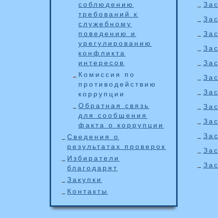
соблюдению
Зас
требований к
Зас
служебному
поведению и
Зас
урегулированию
Зас
конфликта
интересов
Зас
Комиссия по
Зас
противодействию
За
коррупции
Обратная связь
Зас
для сообщения
Зас
факта о коррупции
За
Сведения о
результатах проверок
Зас
Избиратели
Зас
благодарят
Закупки
Контакты