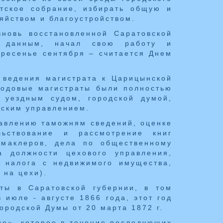
атское собрание, избирать общую и
яйством и благоустройством.
новь восстановленной Саратовской
м данным, начал свою работу и
кресенье сентября – считается Днем
 ведения магистрата к Царицынской
родовые магистраты были полностью
 уездным судом, городской думой,
йским управлением.
тавлению таможням сведений, оценке
льствование и рассмотрение книг
 маклеров, дела по общественному
 должности цехового управления,
 налога с недвижимого имущества,
 на цехи).
ты в Саратовской губернии, в том
июле - августе 1866 года, этот год
ородской Думы от 20 марта 1872 г.
ие», которое в течение последующих