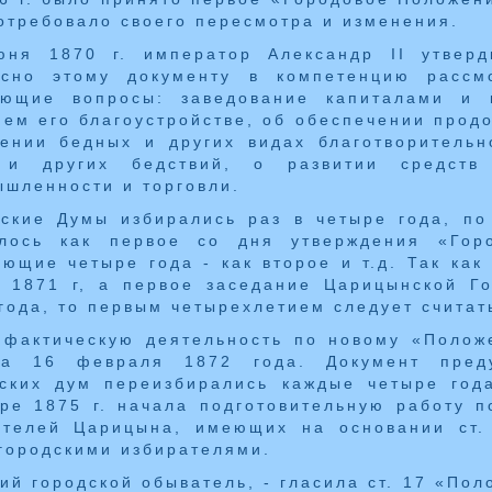
отребовало своего пересмотра и изменения.
юня 1870 г. император Александр II утвер
асно этому документу в компетенцию расс
ующие вопросы: заведование капиталами и 
ем его благоустройстве, об обеспечении продо
ении бедных и других видах благотворительн
 и других бедствий, о развитии средств 
шленности и торговли.
ские Думы избирались раз в четыре года, по
алось как первое со дня утверждения «Гор
ющие четыре года - как второе и т.д. Так как
е 1871 г, а первое заседание Царицынской Г
года, то первым четырехлетием следует считать
 фактическую деятельность по новому «Полож
ла 16 февраля 1872 года. Документ преду
дских дум переизбирались каждые четыре год
ре 1875 г. начала подготовительную работу 
ателей Царицына, имеющих на основании ст.
городскими избирателями.
ий городской обыватель, - гласила ст. 17 «Пол