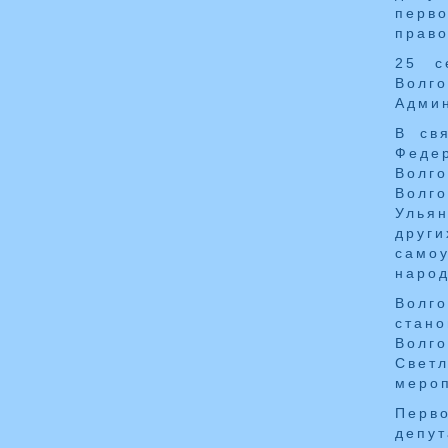
перв
право
25 с
Волг
Админ
В св
Феде
Волг
Волг
Улья
друг
самоу
народ
Волг
стан
Волг
Свет
мероп
Перв
депу