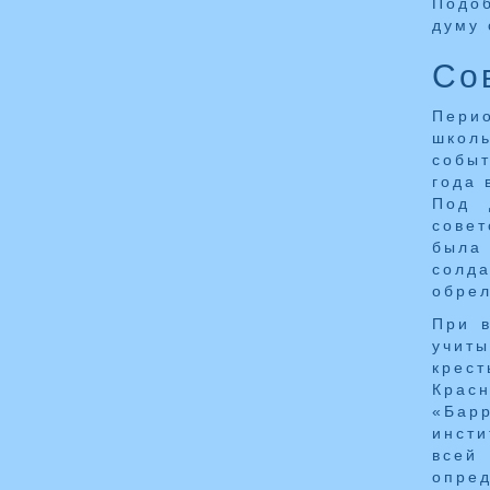
Подо
думу 
Со
Перио
школ
событ
года 
Под 
совет
была
солда
обрел
При в
учиты
крес
Крас
«Барр
инсти
всей
опре