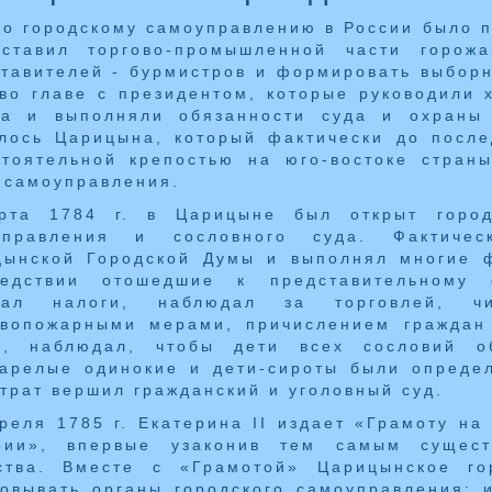
о городскому самоуправлению в России было по
оставил торгово-промышленной части горож
тавителей - бурмистров и формировать выборн
во главе с президентом, которые руководили
да и выполняли обязанности суда и охраны
лось Царицына, который фактически до после
стоятельной крепостью на юго-востоке стран
 самоуправления.
рта 1784 г. в Царицыне был открыт город
управления и сословного суда. Фактичес
цынской Городской Думы и выполнял многие ф
ледствии отошедшие к представительному 
рал налоги, наблюдал за торговлей, ч
ивопожарными мерами, причислением граждан 
м, наблюдал, чтобы дети всех сословий о
тарелые одинокие и дети-сироты были опреде
трат вершил гражданский и уголовный суд.
реля 1785 г. Екатерина II издает «Грамоту на
рии», впервые узаконив тем самым существ
ства. Вместе с «Грамотой» Царицынское го
овывать органы городского самоуправления: 