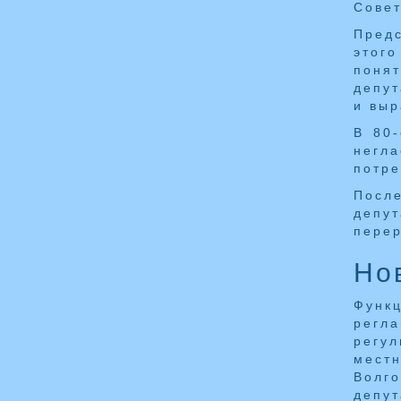
Совет
Пред
этог
понят
депут
и выр
В 80-
негл
потре
Посл
депу
перер
Но
Функ
регла
регу
мест
Волг
депу