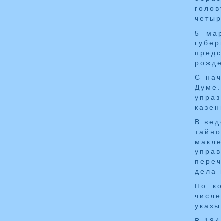
голов
четыр
5 ма
губе
предс
рожде
С нач
Думе.
упра
казен
В вед
тайн
макл
упра
пере
дела 
По к
числе
указы
В 184