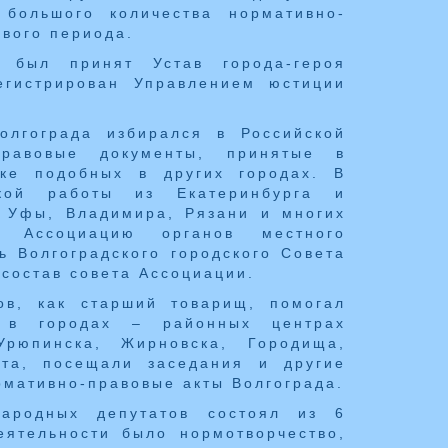
 большого количества нормативно-
ового периода.
 был принят Устав города-героя
егистрирован Управлением юстиции
олгограда избирался в Российской
равовые документы, принятые в
тке подобных в других городах. В
кой работы из Екатеринбурга и
и Уфы, Владимира, Рязани и многих
 Ассоциацию органов местного
ь Волгоградского городского Совета
 состав совета Ассоциации.
ов, как старший товарищ, помогал
я в городах – районных центрах
Урюпинска, Жирновска, Городища,
ета, посещали заседания и другие
рмативно-правовые акты Волгограда.
народных депутатов состоял из 6
еятельности было нормотворчество,