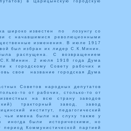
путатов) в Царицынскую городскую
ека широко известен по лозунгу со
язи с начавшимися революционными
щественные изменения. В июле 1917
авой был избран их лидер С.К.Минин.
была распущена. С возвращением
 С.К.Минин. 2 июля 1918 года Дума
ли к городскому Совету рабочих и
Вновь свое название городская Дума
астных Советов народных депутатов
олько-то от рабочих, столько-то от
 известных на всю страну заводов
ский) тракторный завод, завод
ицинский институт, педагогический
й, чьи имена были на слуху также у
ов иногда были историческими, но
 период Коммунистической партией