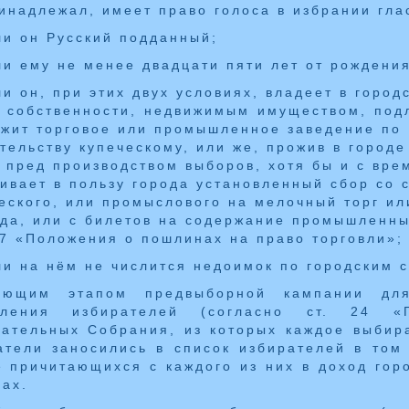
инадлежал, имеет право голоса в избрании гл
ли он Русский подданный;
ли ему не менее двадцати пяти лет от рождения
ли он, при этих двух условиях, владеет в город
 собственности, недвижимым имуществом, под
жит торговое или промышленное заведение по
тельству купеческому, или же, прожив в городе
 пред производством выборов, хотя бы и с вре
ивает в пользу города установленный сбор со 
еского, или промыслового на мелочный торг ил
да, или с билетов на содержание промышленны
37 «Положения о пошлинах на право торговли»;
ли на нём не числится недоимок по городским 
ующим этапом предвыборной кампании для
еления избирателей (согласно ст. 24 «
ательных Собрания, из которых каждое выбира
тели заносились в список избирателей в том
 причитающихся с каждого из них в доход гор
ах.