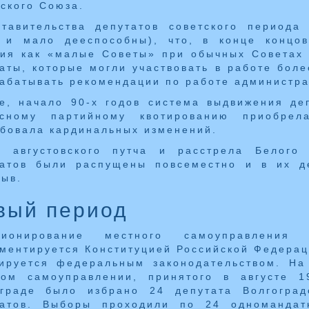
ского Союза.
ставительства депутатов советского периода
о и мало дееспособны), что, в конце концов
ия как «малые Советы» при обычных Советах 
аты, которые могли участвовать в работе боле
абатывать рекомендации по работе администра
е, начало 90-х годов система выдвижения де
асному партийному квотированию приобре
бовала кардинальных изменений.
е августовского путча и расстрела Белог
татов были распущены повсеместно и в их де
ыв.
вый период
ционирование местного самоуправления
ментируется Конституцией Российской Федераци
лируется федеральным законодательством. На
ном самоуправлении, принятого в августе 
ограде было избрано 24 депутата Волгоград
татов. Выборы проходили по 24 одномандат