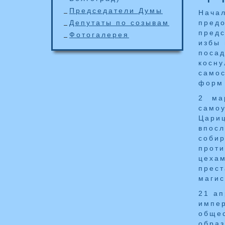
Председатели Думы
Начал
Депутаты по созывам
пред
предс
Фотогалерея
избы 
поса
косну
само
форм
2 ма
само
Цари
впос
соби
прот
цеха
прес
магис
21 ап
импе
обще
образ