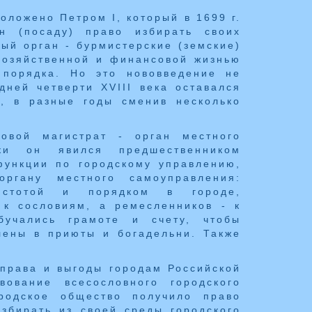
ложено Петром I, который в 1699 г.
ан (посаду) право избирать своих
ый орган - бурмистерские (земские)
 хозяйственной и финансовой жизнью
 порядка. Но это нововведение не
дней четверти XVIII века оставался
ы, в разные годы сменив несколько
овой магистрат - орган местного
ки он явился предшественником
ункции по городскому управлению,
органу местного самоуправления:
истотой и порядком в городе,
к сословиям, а ремесленников - к
бучались грамоте и счету, чтобы
лены в приюты и богадельни. Также
 права и выгоды городам Российской
ование всесословного городского
родское общество получило право
избирать из своей среды городского