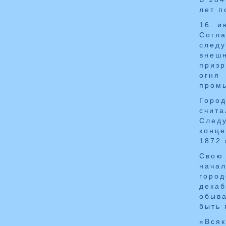
лет п
16 и
Согл
след
внешн
призр
огня
промы
Город
счит
Следу
конц
1872 
Свою
нача
горо
декаб
обыв
быть 
«Всяк