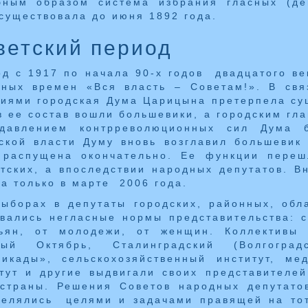
бным образом система избрания гласных (де
существовала до июня 1892 года.
ветский период
д с 1917 по начала 90-х годов двадцатого в
ьных времен «Вся власть – Советам!». В св
иями городская Дума Царицына претерпела су
в ее состав вошли большевики, а городским гл
давлением контрреволюционных сил Дума 
ской власти Думу вновь возглавил большевик
 распущена окончательно. Ее функции переш
тских, а впоследствии народных депутатов. 
а только в марте 2006 года.
ыборах в депутаты городских, районных, обл
вались негласные нормы представительства: ст
тьян, от молодежи, от женщин. Коллективы
ный Октябрь, Сталинградский (Волгоград
икады», сельскохозяйственный институт, мед
тут и другие выдвигали своих представителе
 страны. Решения Советов народных депутат
делялись целями и задачами правящей на тот