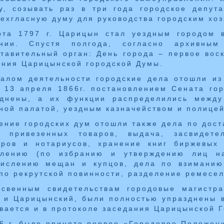
у, созывать раз в три года городское депут
ехгласную думу для руководства городским хоз
рта 1797 г. Царицын стал уездным городом в
рнии. Спустя полгода, согласно архивны
тавительный орган: День города – первое вос
ния Царицынской городской Думы.
алом деятельности городские дела отошли из
 13 апреля 1866г. постановлением Сената го
зднены, а их функции распределились между
ной палатой, уездным казначейством и полице
ение городских дум отошли также дела по дос
о привезенных товаров, выдача, засвидете
еров и нотариусов, хранение книг биржевых
влению (по избранию и утверждению лиц на
числению мещан и купцов, дела по взиманию
по рекрутской повинности, разделение ремесел
освенным свидетельствам городовые магистра
 и Царицынский, были полностью упразднены в 
вается и в протоколе заседания Царицынской Г
6 г. было принято первое «Городовое Положен