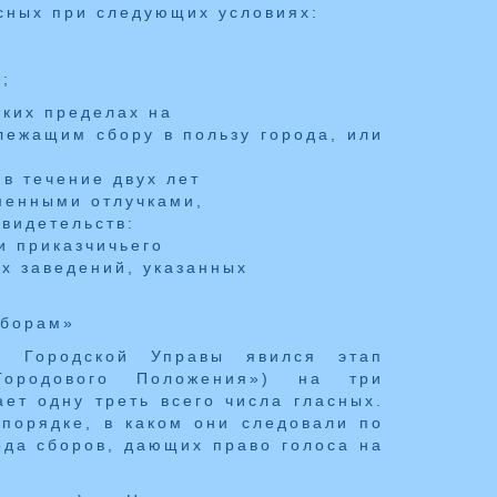
асных при следующих условиях:
;
ских пределах на
лежащим сбору в пользу города, или
 в течение двух лет
менными отлучками,
свидетельств:
и приказчичьего
х заведений, указанных
сборам»
 Городской Управы явился этап
Городового Положения») на три
ет одну треть всего числа гласных.
 порядке, в каком они следовали по
ода сборов, дающих право голоса на