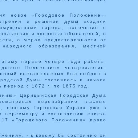
дил новое «Городовое Положение».
мотрения и решения думы входили
имуществами города, попечение о
вольствия и здоровья обывателей, о
ости, о мерах предосторожности от
народного образования, местной
 этому первые четыре года работы,
одового Положения» четырехлетие.
 новый состав гласных был выбран в
ородской Думы состоялось в начале
 период с 1872 г. по 1875 год.
ению» Царицынская Городская Дума
сматривал переизбрание гласные
а, поэтому Городская Управа уже в
по пересмотру и составлению списка
 17 «Городового Положения» право
ожения», - к какому бы состоянию он