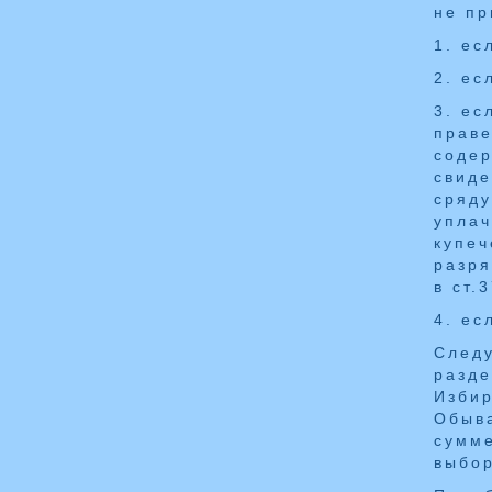
не пр
1. ес
2. ес
3. ес
праве
содер
свиде
сряду
уплач
купеч
разря
в ст.
4. ес
След
разд
Избир
Обыва
сумме
выбор