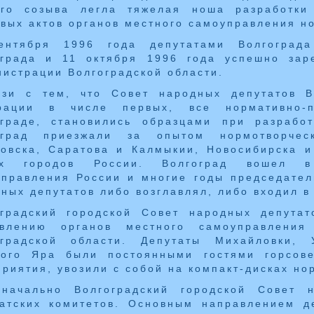
ого созыва легла тяжелая ноша разработки
вых актов органов местного самоуправления н
ентября 1996 года депутатами Волгограда
ограда и 11 октября 1996 года успешно зар
истрации Волгоградской области.
язи с тем, что Совет народных депутатов В
рации в числе первых, все нормативно-п
ограде, становились образцами при разрабо
оград приезжали за опытом нормотворчес
новска, Саратова и Калмыкии, Новосибирска 
их городов России. Волгоград вошел в
правления России и многие годы председател
ных депутатов либо возглавлял, либо входил в
оградский городской Совет народных депутат
овлению органов местного самоуправлени
оградской области. Депутаты Михайловки, 
лого Яра были постоянными гостями горсов
риятия, увозили с собой на компакт-дисках но
оначально Волгоградский городской Совет 
татских комитетов. Основным направлением д