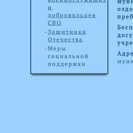
мун
и
оздо
добровольцев
пре
СВО
Бесп
Защитники
дос
Отечества
учр
Меры
Адр
социальной
муни
поддержки