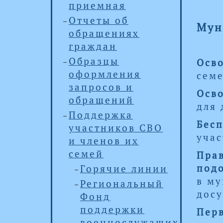
приемная
Отчеты об
Мун
обращениях
граждан
Образцы
Осво
оформления
семе
запросов и
Осво
обращений
для 
Поддержка
Бесп
участников СВО
учас
и членов их
семей
Прав
под
Горячие линии
в му
Региональный
досу
Фонд
поддержки
Перв
военнослужащих