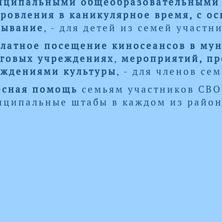
иципальными общеобразовательными 
ровления в каникулярное время, с о
бывание
, - для детей из семей участн
латное посещение киносеансов в му
уговых учреждениях
,
мероприятий, п
еждениями культуры
, - для членов се
есная помощь
семьям участников СВО,
ципальные штабы в каждом из район