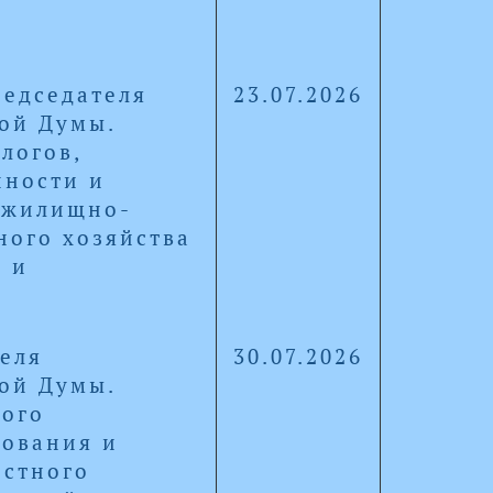
редседателя
23.07.2026
кой Думы.
логов,
ности и
 жилищно-
ного хозяйства
и и
еля
30.07.2026
кой Думы.
ого
зования и
естного