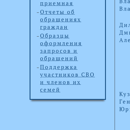
Вл
приемная
Вл
Отчеты об
обращениях
Ди
граждан
Дм
Образцы
Ал
оформления
запросов и
обращений
Поддержка
участников СВО
и членов их
семей
Ку
Ге
Юр