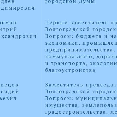
адлен
городской Думы
адимирович
льман
Первый заместитель п
итрий
Волгоградской городс
ександрович
Вопросы: бюджета и на
экономики, промышлен
предпринимательства,
коммунального, дорож
и транспорта, экологи
благоустройства
знецов
Заместитель председат
ннадий
Волгоградской городс
ьевич
Вопросы: муниципальн
имущества, землеполь
градостроительства, м