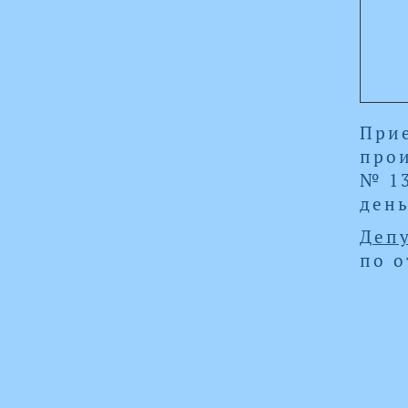
Прие
прои
№ 13
день
Депу
по о