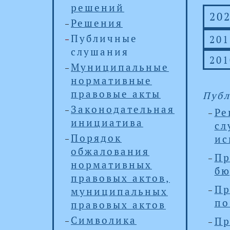
решений
20
Решения
Публичные
201
слушания
201
Муниципальные
нормативные
правовые акты
Публ
Законодательная
Ре
инициатива
сл
Порядок
ис
обжалования
Пр
нормативных
бю
правовых актов,
Пр
муниципальных
по
правовых актов
Символика
Пр