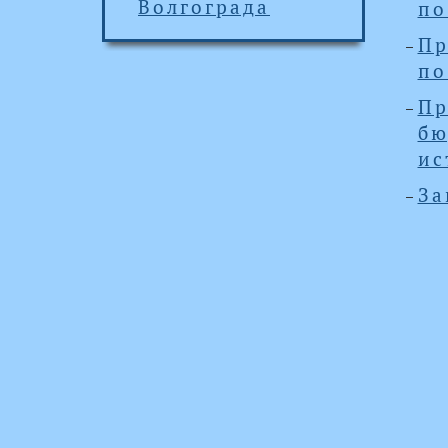
Волгограда
по
Пр
по
Пр
б
ис
За