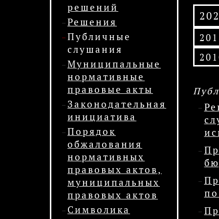
решений
20
Решения
Публичные
201
слушания
201
Муниципальные
нормативные
правовые акты
Публ
Законодательная
Ре
инициатива
сл
Порядок
ис
обжалования
Пр
нормативных
бю
правовых актов,
Пр
муниципальных
по
правовых актов
Символика
Пр