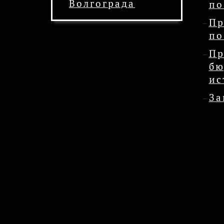
Волгограда
по
Пр
по
Пр
б
ис
За