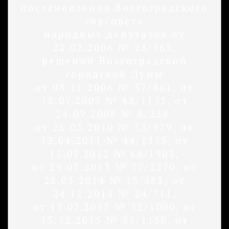
постановления Волгоградского
горсовета
народных депутатов от
22.02.2006 № 28/565,
решений Волгоградской
городской Думы
от 08.11.2006 № 37/861, от
18.07.2007 № 48/1155, от
24.09.2008 № 8/228,
от 26.05.2010 № 33/979, от
13.04.2011 № 44/1375, от
11.07.2012 № 64/1905,
от 29.05.2013 № 77/2270, от
28.05.2014 № 13/383, от
24.12.2014 № 24/711,
от 15.07.2015 № 32/1000, от
15.12.2015 № 37/1150, от