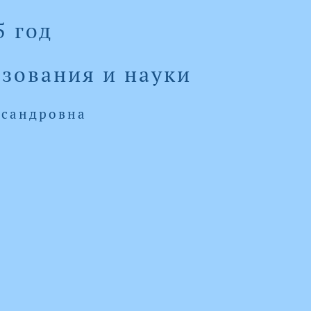
5 год
азования и науки
ксандровна