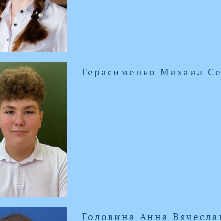
Герасименко Михаил Се
Головина Анна Вячесла