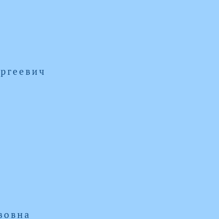
ргеевич
вовна