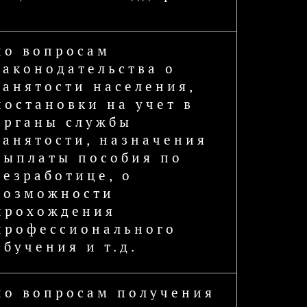
по вопросам
законодательства о
занятости населения,
постановки на учет в
органы службы
занятости, назначения
выплаты пособия по
безработице, о
возможности
прохождения
профессионального
обучения и т.д.
по вопросам получения