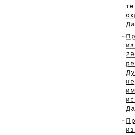
те
ок
Да
Пр
и
2
ре
Ду
не
им
ис
Да
Пр
из