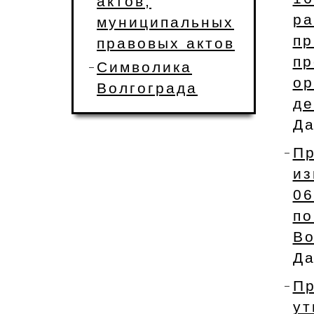
актов,
ра
муниципальных
пр
правовых актов
п
Символика
ор
Волгограда
де
Да
Пр
и
06
п
Во
Да
П
у