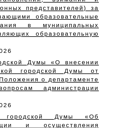
онных представителей) за
ивающими образовательные
вания в муниципальных
твляющих образовательную
2026
родской Думы «О внесении
ской городской Думы от
 Положения о департаменте
просам администрации
2026
й городской Думы «Об
ации и осуществления