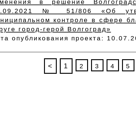
зменения в решение Волгоград
9.09.2021 № 51/806 «Об утв
ниципальном контроле в сфере бл
руге город-герой Волгоград»
та опубликования проекта: 10.07.
<
1
2
3
4
5