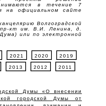
ринимаются в течение 7
ия на официальном сайте
канцелярию Волгоградской
пр-кт им. В.И. Ленина, д.
 Дума) или по электронной
2021
2020
2019
2013
2012
2011
родской Думы «О внесении
ской городской Думы от
ановлении, взимании и