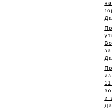
н
го
Да
П
у
В
за
Да
Пр
и
1
во
и 
Да