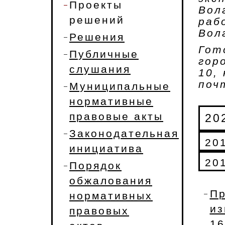
Проекты
Вол
решений
раб
Вол
Решения
Гот
Публичные
гор
слушания
10,
поч
Муниципальные
нормативные
правовые акты
20
Законодательная
20
инициатива
20
Порядок
обжалования
Пр
нормативных
и
правовых
1