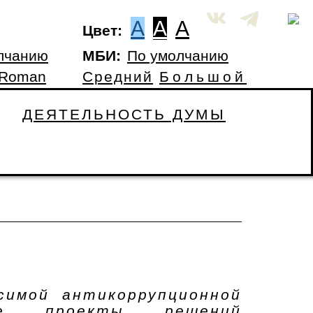
A
A
A
Цвет:
лчанию
МБИ:
По умолчанию
 Roman
Средний
Большой
ДЕЯТЕЛЬНОСТЬ ДУМЫ
симой антикоррупционной
ые проекты решений