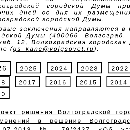
гоградской городской Думы п
очих дней со дня их размещен
гоградской городской Думы.
овые заключения направляются в 
одской Думы (400066, Волгоград, 
 каб. 12, Волгоградская городская
те (
gs_kanc@volgsovet.ru
).
26
2025
2024
2023
2022
18
2017
2016
2015
2014
10
оект решения Волгоградской го
зменений в решение Волгоград
6.07.2013 № 79/2437 «Об уст