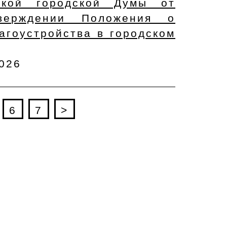
ской городской Думы от
ерждении Положения о
агоустройства в городском
2026
6
7
>