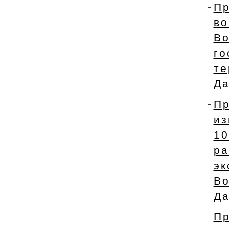
Пр
в
В
го
те
Да
Пр
и
1
р
э
Во
Да
Пр