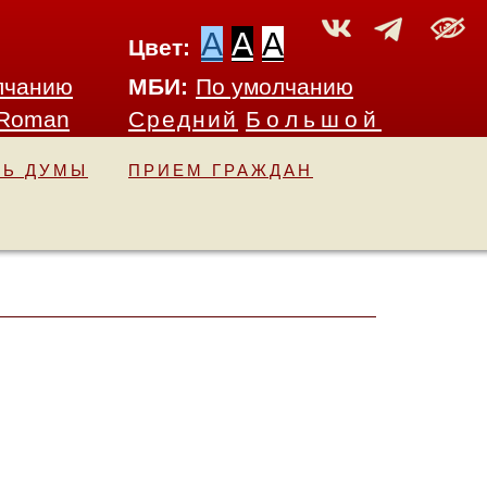
A
A
A
Цвет:
лчанию
МБИ:
По умолчанию
 Roman
Средний
Большой
ТЬ ДУМЫ
ПРИЕМ ГРАЖДАН