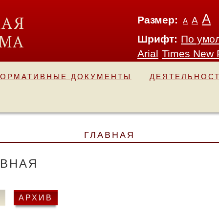
А
Размер:
А
А
Шрифт:
По умо
Arial
Times New
ОРМАТИВНЫЕ ДОКУМЕНТЫ
ДЕЯТЕЛЬНОС
ГЛАВНАЯ
АВНАЯ
4
АРХИВ