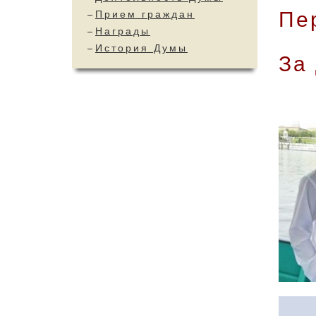
Пе
Прием граждан
Награды
История Думы
За