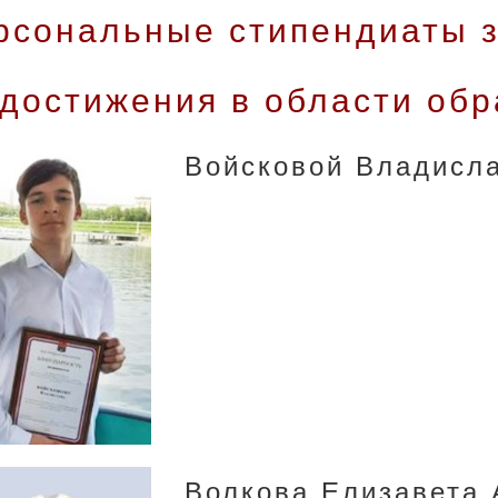
рсональные стипендиаты з
 достижения в области обр
Войсковой Владисл
Волкова Елизавета 