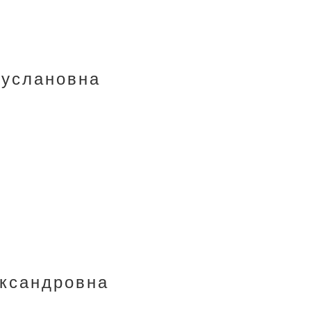
Руслановна
ександровна